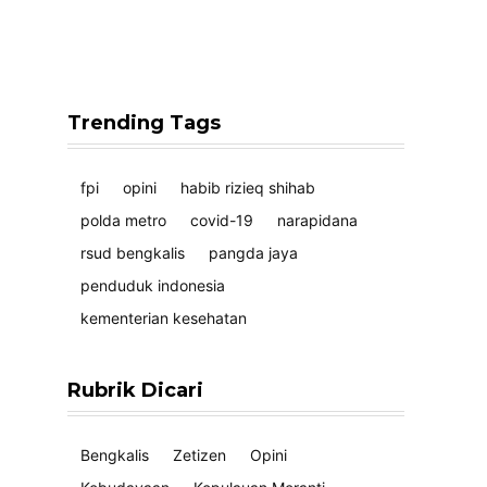
Trending Tags
fpi
opini
habib rizieq shihab
polda metro
covid-19
narapidana
rsud bengkalis
pangda jaya
penduduk indonesia
kementerian kesehatan
Rubrik Dicari
Bengkalis
Zetizen
Opini