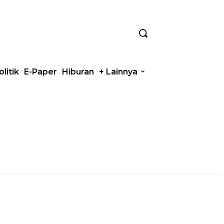
olitik
E-Paper
Hiburan
+ Lainnya