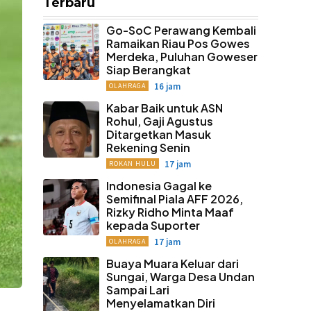
Terbaru
Go-SoC Perawang Kembali
Ramaikan Riau Pos Gowes
Merdeka, Puluhan Goweser
Siap Berangkat
16 jam
OLAHRAGA
Kabar Baik untuk ASN
Rohul, Gaji Agustus
Ditargetkan Masuk
Rekening Senin
17 jam
ROKAN HULU
Indonesia Gagal ke
Semifinal Piala AFF 2026,
Rizky Ridho Minta Maaf
kepada Suporter
17 jam
OLAHRAGA
Buaya Muara Keluar dari
Sungai, Warga Desa Undan
Sampai Lari
Menyelamatkan Diri