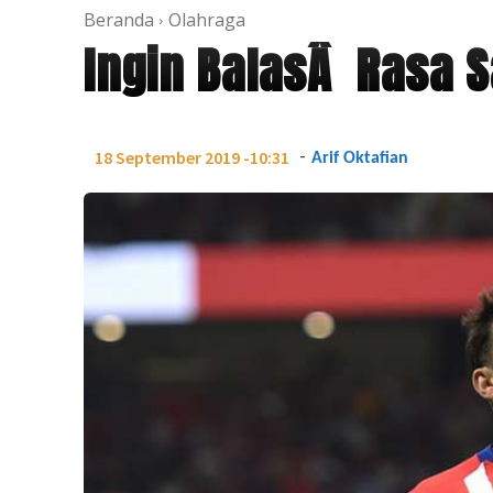
Beranda
Olahraga
Ingin BalasÂ Rasa S
-
18 September 2019 -10:31
Arif Oktafian