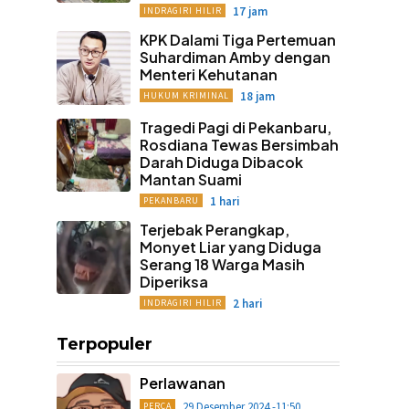
17 jam
INDRAGIRI HILIR
KPK Dalami Tiga Pertemuan
Suhardiman Amby dengan
Menteri Kehutanan
18 jam
HUKUM KRIMINAL
Tragedi Pagi di Pekanbaru,
Rosdiana Tewas Bersimbah
Darah Diduga Dibacok
Mantan Suami
1 hari
PEKANBARU
Terjebak Perangkap,
Monyet Liar yang Diduga
Serang 18 Warga Masih
Diperiksa
2 hari
INDRAGIRI HILIR
Terpopuler
Perlawanan
29 Desember 2024 -11:50
PERCA