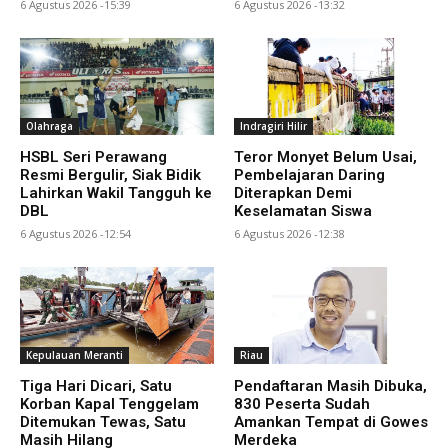
6 Agustus 2026 -15:39
6 Agustus 2026 -13:32
Olahraga
Indragiri Hilir
HSBL Seri Perawang
Teror Monyet Belum Usai,
Resmi Bergulir, Siak Bidik
Pembelajaran Daring
Lahirkan Wakil Tangguh ke
Diterapkan Demi
DBL
Keselamatan Siswa
6 Agustus 2026 -12:54
6 Agustus 2026 -12:38
Kepulauan Meranti
Riau
Tiga Hari Dicari, Satu
Pendaftaran Masih Dibuka,
Korban Kapal Tenggelam
830 Peserta Sudah
Ditemukan Tewas, Satu
Amankan Tempat di Gowes
Masih Hilang
Merdeka