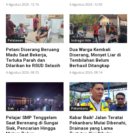
6 Agustus 2026 -12:16
6 Agustus 2026 -12:00
Pelalawan
Indragiri Hilir
Petani Diserang Beruang
Dua Warga Kembali
Madu Saat Bekerja,
Diserang, Monyet Liar di
Terluka Parah dan
Tembilahan Belum
Dilarikan ke RSUD Selasih
Berhasil Ditangkap
6 Agustus 2026 -08:35
6 Agustus 2026 -08:14
Siak
Pekanbaru
Pelajar SMP Tenggelam
Kabar Baik! Jalan Teratai
Saat Berenang di Sungai
Pekanbaru Mulai Dibenahi,
Siak, Pencarian Hingga
Drainase yang Lama