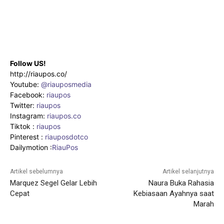
Follow US!
http://riaupos.co/
Youtube:
@riauposmedia
Facebook:
riaupos
Twitter:
riaupos
Instagram:
riaupos.co
Tiktok :
riaupos
Pinterest :
riauposdotco
Dailymotion :
RiauPos
Artikel sebelumnya
Artikel selanjutnya
Marquez Segel Gelar Lebih
Naura Buka Rahasia
Cepat
Kebiasaan Ayahnya saat
Marah