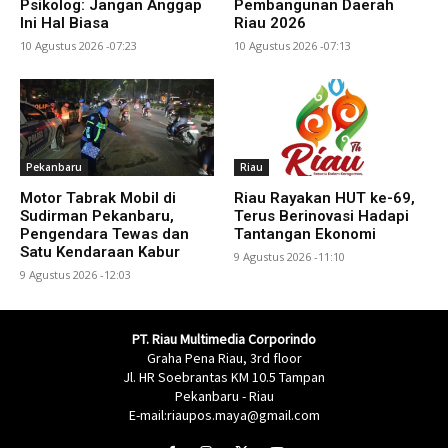
Psikolog: Jangan Anggap
Pembangunan Daerah
Ini Hal Biasa
Riau 2026
10 Agustus 2026 -07:23
10 Agustus 2026 -07:13
Pekanbaru
Riau
Motor Tabrak Mobil di
Riau Rayakan HUT ke-69,
Sudirman Pekanbaru,
Terus Berinovasi Hadapi
Pengendara Tewas dan
Tantangan Ekonomi
Satu Kendaraan Kabur
9 Agustus 2026 -11:10
9 Agustus 2026 -12:03
PT. Riau Multimedia Corporindo
Graha Pena Riau, 3rd floor
Jl. HR Soebrantas KM 10.5 Tampan
Pekanbaru - Riau
E-mail:riaupos.maya@gmail.com