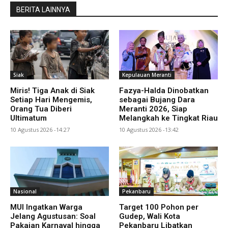
BERITA LAINNYA
Siak
Kepulauan Meranti
Miris! Tiga Anak di Siak
Fazya-Halda Dinobatkan
Setiap Hari Mengemis,
sebagai Bujang Dara
Orang Tua Diberi
Meranti 2026, Siap
Ultimatum
Melangkah ke Tingkat Riau
10 Agustus 2026 -14:27
10 Agustus 2026 -13:42
Nasional
Pekanbaru
MUI Ingatkan Warga
Target 100 Pohon per
Jelang Agustusan: Soal
Gudep, Wali Kota
Pakaian Karnaval hingga
Pekanbaru Libatkan