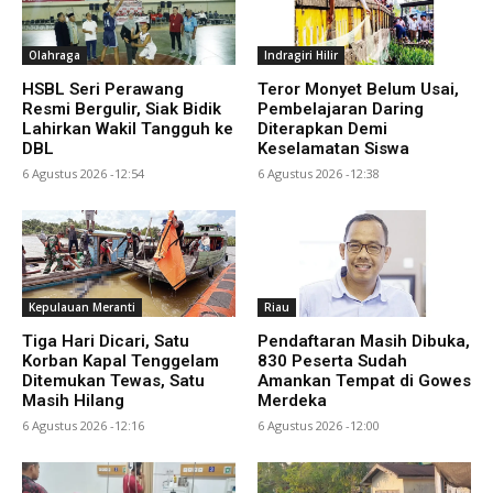
Olahraga
Indragiri Hilir
HSBL Seri Perawang
Teror Monyet Belum Usai,
Resmi Bergulir, Siak Bidik
Pembelajaran Daring
Lahirkan Wakil Tangguh ke
Diterapkan Demi
DBL
Keselamatan Siswa
6 Agustus 2026 -12:54
6 Agustus 2026 -12:38
Kepulauan Meranti
Riau
Tiga Hari Dicari, Satu
Pendaftaran Masih Dibuka,
Korban Kapal Tenggelam
830 Peserta Sudah
Ditemukan Tewas, Satu
Amankan Tempat di Gowes
Masih Hilang
Merdeka
6 Agustus 2026 -12:16
6 Agustus 2026 -12:00