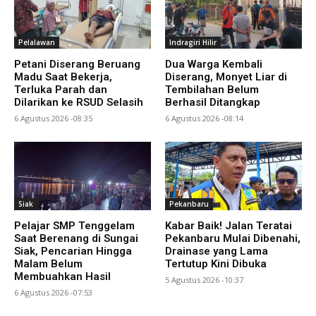
Pelalawan
Indragiri Hilir
Petani Diserang Beruang
Dua Warga Kembali
Madu Saat Bekerja,
Diserang, Monyet Liar di
Terluka Parah dan
Tembilahan Belum
Dilarikan ke RSUD Selasih
Berhasil Ditangkap
6 Agustus 2026 -08:35
6 Agustus 2026 -08:14
Siak
Pekanbaru
Pelajar SMP Tenggelam
Kabar Baik! Jalan Teratai
Saat Berenang di Sungai
Pekanbaru Mulai Dibenahi,
Siak, Pencarian Hingga
Drainase yang Lama
Malam Belum
Tertutup Kini Dibuka
Membuahkan Hasil
5 Agustus 2026 -10:37
6 Agustus 2026 -07:53