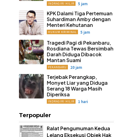
5 jam
INDRAGIRI HILIR
KPK Dalami Tiga Pertemuan
Suhardiman Amby dengan
Menteri Kehutanan
5 jam
HUKUM KRIMINAL
Tragedi Pagi di Pekanbaru,
Rosdiana Tewas Bersimbah
Darah Diduga Dibacok
Mantan Suami
20 jam
PEKANBARU
Terjebak Perangkap,
Monyet Liar yang Diduga
Serang 18 Warga Masih
Diperiksa
1 hari
INDRAGIRI HILIR
Terpopuler
Ralat Pengumuman Kedua
Lelang Eksekusi Objek Hak