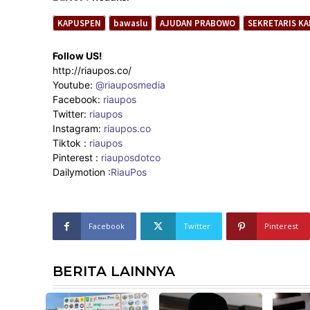
KAPUSPEN
bawaslu
AJUDAN PRABOWO
SEKRETARIS KA
Follow US!
http://riaupos.co/
Youtube:
@riauposmedia
Facebook:
riaupos
Twitter:
riaupos
Instagram:
riaupos.co
Tiktok :
riaupos
Pinterest :
riauposdotco
Dailymotion :
RiauPos
Facebook
Twitter
Pinterest
BERITA LAINNYA