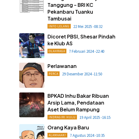
Tanggung – BRI KC
Pekanbaru Tuanku
Tambusai
22 Mei 2025 -08:32
INFO LELANG
Dicoret PBSI, Shesar Pindah
ke Klub AS
7 Februari 2024 -22:40
OLAHRAGA
Perlawanan
29 Desember 2024 -11:50
PERCA
BPKAD Inhu Bakar Ribuan
Arsip Lama, Pendataan
Aset Belum Rampung
19 April 2025 -16:15
INDRAGIRI HULU
Orang Kaya Baru
7 Agustus 2024 -10:35
ALAMAAAK!