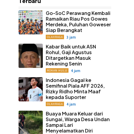
Terbaru
Go-SoC Perawang Kembali
Ramaikan Riau Pos Gowes
Merdeka, Puluhan Goweser
Siap Berangkat
3 jam
OLAHRAGA
Kabar Baik untuk ASN
Rohul, Gaji Agustus
Ditargetkan Masuk
Rekening Senin
4 jam
ROKAN HULU
Indonesia Gagal ke
Semifinal Piala AFF 2026,
Rizky Ridho Minta Maaf
kepada Suporter
4 jam
OLAHRAGA
Buaya Muara Keluar dari
Sungai, Warga Desa Undan
Sampai Lari
Menyelamatkan Diri