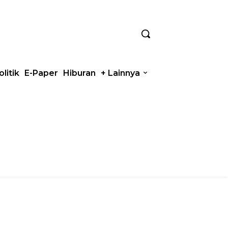
olitik
E-Paper
Hiburan
+ Lainnya