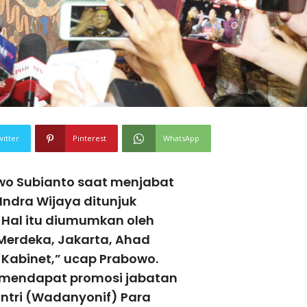
witter
Pinterest
WhatsApp
wo Subianto saat menja­bat
Indra Wijaya ditunjuk
. Hal itu diumumkan oleh
 Merdeka, Jakarta, Ahad
s Kabinet,” ucap Prabowo.
 mendapat promosi jabatan
ntri (Wadanyonif) Para