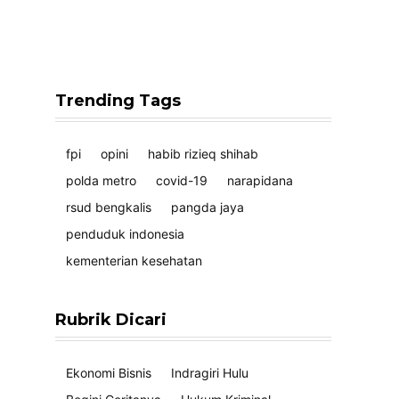
Trending Tags
fpi
opini
habib rizieq shihab
polda metro
covid-19
narapidana
rsud bengkalis
pangda jaya
penduduk indonesia
kementerian kesehatan
Rubrik Dicari
Ekonomi Bisnis
Indragiri Hulu