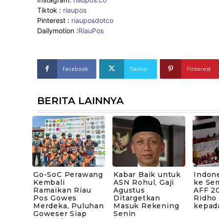
Tiktok :
riaupos
Pinterest :
riauposdotco
Dailymotion :
RiauPos
Facebook
Twitter
Pinterest
BERITA LAINNYA
Go-SoC Perawang
Kabar Baik untuk
Indone
Kembali
ASN Rohul, Gaji
ke Sem
Ramaikan Riau
Agustus
AFF 20
Pos Gowes
Ditargetkan
Ridho
Merdeka, Puluhan
Masuk Rekening
kepad
Goweser Siap
Senin