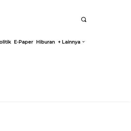
olitik
E-Paper
Hiburan
+ Lainnya