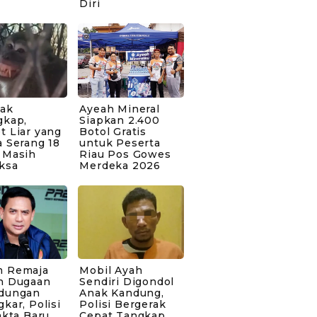
Diri
bak
Ayeah Mineral
gkap,
Siapkan 2.400
t Liar yang
Botol Gratis
 Serang 18
untuk Peserta
 Masih
Riau Pos Gowes
ksa
Merdeka 2026
 Remaja
Mobil Ayah
n Dugaan
Sendiri Digondol
dungan
Anak Kandung,
kar, Polisi
Polisi Bergerak
akta Baru
Cepat Tangkap