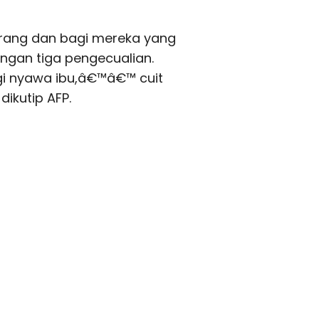
rang dan bagi mereka yang
engan tiga pengecualian.
ngi nyawa ibu,â€™â€™ cuit
ikutip AFP.