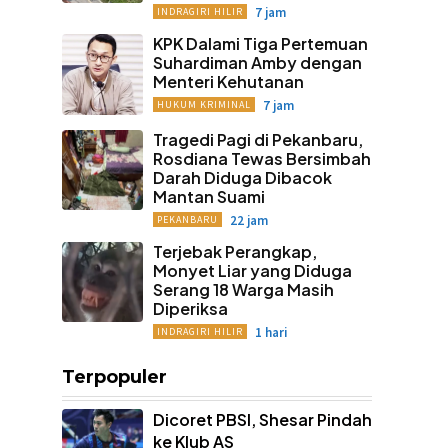
7 jam
INDRAGIRI HILIR
KPK Dalami Tiga Pertemuan
Suhardiman Amby dengan
Menteri Kehutanan
7 jam
HUKUM KRIMINAL
Tragedi Pagi di Pekanbaru,
Rosdiana Tewas Bersimbah
Darah Diduga Dibacok
Mantan Suami
22 jam
PEKANBARU
Terjebak Perangkap,
Monyet Liar yang Diduga
Serang 18 Warga Masih
Diperiksa
1 hari
INDRAGIRI HILIR
Terpopuler
Dicoret PBSI, Shesar Pindah
ke Klub AS