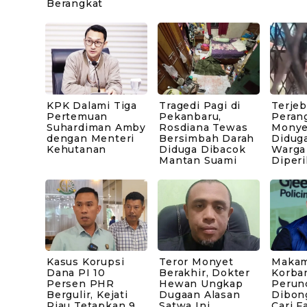
Berangkat
KPK Dalami Tiga
Tragedi Pagi di
Terje
Pertemuan
Pekanbaru,
Peran
Suhardiman Amby
Rosdiana Tewas
Monye
dengan Menteri
Bersimbah Darah
Diduga
Kehutanan
Diduga Dibacok
Warga
Mantan Suami
Diperi
Kasus Korupsi
Teror Monyet
Makam
Dana PI 10
Berakhir, Dokter
Korba
Persen PHR
Hewan Ungkap
Perun
Bergulir, Kejati
Dugaan Alasan
Dibong
Riau Tetapkan 9
Satwa Ini
Cari F