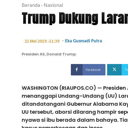
Beranda
Nasional
Trump Dukung Laran
-
21 Mei 2019 -11:39
Eka Gusmadi Putra
Presiden AS, Donald Trump.
Facebook
T
WASHINGTON (RIAUPOS.CO) — Presiden 
menanggapi Undang-Undang (UU) Lara
ditandatangani Gubernur Alabama Kay 
UU tersebut, aborsi dilarang hampir sep
nyawa si ibu berada dalam bahaya. Ti
kasus pemerkosaan dan inses.