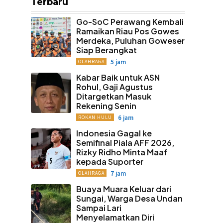
Terbaru
Go-SoC Perawang Kembali
Ramaikan Riau Pos Gowes
Merdeka, Puluhan Goweser
Siap Berangkat
5 jam
OLAHRAGA
Kabar Baik untuk ASN
Rohul, Gaji Agustus
Ditargetkan Masuk
Rekening Senin
6 jam
ROKAN HULU
Indonesia Gagal ke
Semifinal Piala AFF 2026,
Rizky Ridho Minta Maaf
kepada Suporter
7 jam
OLAHRAGA
Buaya Muara Keluar dari
Sungai, Warga Desa Undan
Sampai Lari
Menyelamatkan Diri