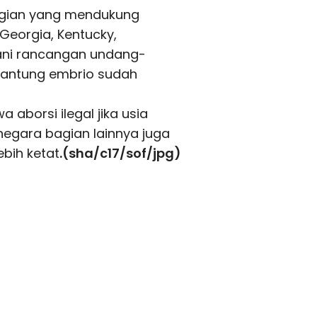
agian yang mendukung
 Georgia, Kentucky,
gani rancangan undang-
 jantung embrio sudah
 aborsi ilegal jika usia
negara bagian lainnya juga
bih ketat
.(sha/c17/sof/jpg)