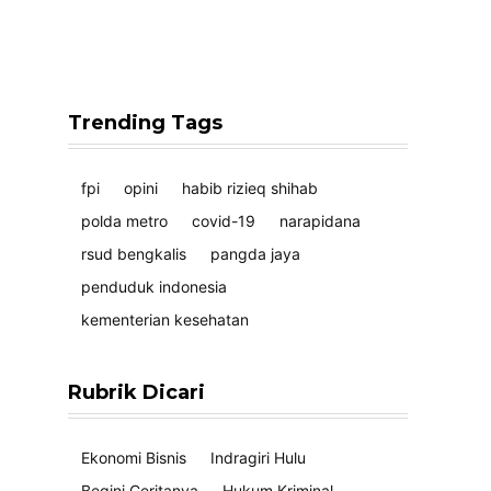
Trending Tags
fpi
opini
habib rizieq shihab
polda metro
covid-19
narapidana
rsud bengkalis
pangda jaya
penduduk indonesia
kementerian kesehatan
Rubrik Dicari
Ekonomi Bisnis
Indragiri Hulu
Begini Ceritanya
Hukum Kriminal