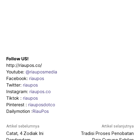
Follow US!
http://riaupos.co/
Youtube:
@riauposmedia
Facebook:
riaupos
Twitter:
riaupos
Instagram:
riaupos.co
Tiktok :
riaupos
Pinterest :
riauposdotco
Dailymotion :
RiauPos
Artikel sebelumnya
Artikel selanjutnya
Catat, 4 Zodiak Ini
Tradisi Proses Penobatan
Pendendam
Raja Gunung Sahilan