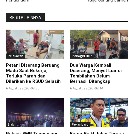
BERITA LAINNYA
Pelalawan
Indragiri Hilir
Petani Diserang Beruang
Dua Warga Kembali
Madu Saat Bekerja,
Diserang, Monyet Liar di
Terluka Parah dan
Tembilahan Belum
Dilarikan ke RSUD Selasih
Berhasil Ditangkap
6 Agustus 2026 -08:35
6 Agustus 2026 -08:14
Siak
Pekanbaru
Pelajar SMP Tenggelam
Kabar Baik! Jalan Teratai