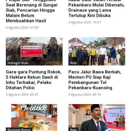
Saat Berenang di Sungai
Pekanbaru Mulai Dibenahi,
Siak, Pencarian Hingga
Drainase yang Lama
Malam Belum
Tertutup Kini Dibuka
Membuahkan Hasil
5 Agustus 2026 -10:37
6 Agustus 2026 -07:53
Indragiri Hulu
Riau
Gara-gara Puntung Rokok,
Pacu Jalur Bawa Berkah,
5 Hektare Kebun Sawit di
Menteri PU Siap Kaji
Inhu Terbakar, Pelaku
Pembangunan Tol
Ditahan Polisi
Pekanbaru-Kuansing
5 Agustus 2026 -09:31
5 Agustus 2026 -09:19
Ekonomi Bisnis
Riau