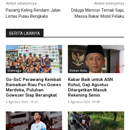
Artikel sebelumnya
Artikel selanjutnya
Pasang Keling Rendam Jalan
Diduga Mencuri Ternak Sapi,
Lintas Pulau Bengkalis
Massa Bakar Mobil Pelaku
BERITA LAINNYA
Olahraga
Rokan Hulu
Go-SoC Perawang Kembali
Kabar Baik untuk ASN
Ramaikan Riau Pos Gowes
Rohul, Gaji Agustus
Merdeka, Puluhan
Ditargetkan Masuk
Goweser Siap Berangkat
Rekening Senin
8 Agustus 2026 -10:25
8 Agustus 2026 -09:48