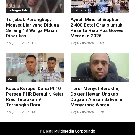
Indragiri Hilir
Olahraga
Terjebak Perangkap,
Ayeah Mineral Siapkan
Monyet Liar yang Diduga
2.400 Botol Gratis untuk
Serang 18 Warga Masih
Peserta Riau Pos Gowes
Diperiksa
Merdeka 2026
7 Agustus 2026 -11:20
7 Agustus 2026 -11:09
Riau
Indragiri Hilir
Kasus Korupsi Dana PI 10
Teror Monyet Berakhir,
Persen PHR Bergulir, Kejati
Dokter Hewan Ungkap
Riau Tetapkan 9
Dugaan Alasan Satwa Ini
Tersangka Baru
Menyerang Warga
7 Agustus 2026 -10:11
7 Agustus 2026 -09:56
PT. Riau Multimedia Corporindo