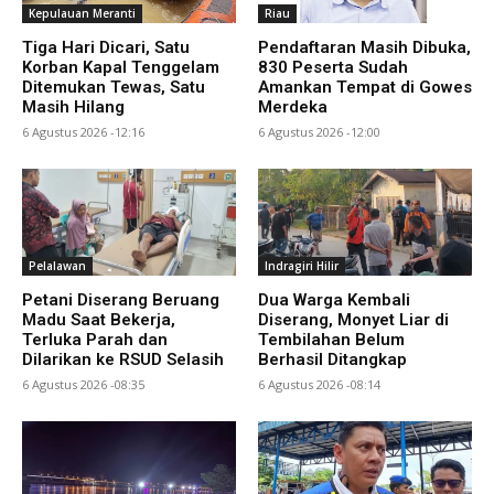
Kepulauan Meranti
Riau
Tiga Hari Dicari, Satu
Pendaftaran Masih Dibuka,
Korban Kapal Tenggelam
830 Peserta Sudah
Ditemukan Tewas, Satu
Amankan Tempat di Gowes
Masih Hilang
Merdeka
6 Agustus 2026 -12:16
6 Agustus 2026 -12:00
Pelalawan
Indragiri Hilir
Petani Diserang Beruang
Dua Warga Kembali
Madu Saat Bekerja,
Diserang, Monyet Liar di
Terluka Parah dan
Tembilahan Belum
Dilarikan ke RSUD Selasih
Berhasil Ditangkap
6 Agustus 2026 -08:35
6 Agustus 2026 -08:14