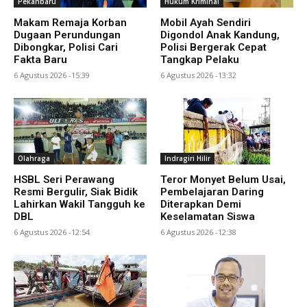
Pekanbaru
Hukum Kriminal
Makam Remaja Korban
Mobil Ayah Sendiri
Dugaan Perundungan
Digondol Anak Kandung,
Dibongkar, Polisi Cari
Polisi Bergerak Cepat
Fakta Baru
Tangkap Pelaku
6 Agustus 2026 -15:39
6 Agustus 2026 -13:32
Olahraga
Indragiri Hilir
HSBL Seri Perawang
Teror Monyet Belum Usai,
Resmi Bergulir, Siak Bidik
Pembelajaran Daring
Lahirkan Wakil Tangguh ke
Diterapkan Demi
DBL
Keselamatan Siswa
6 Agustus 2026 -12:54
6 Agustus 2026 -12:38