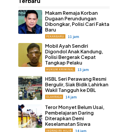
Terbaru
Makam Remaja Korban
Dugaan Perundungan
Dibongkar, Polisi Cari Fakta
Baru
11 jam
PEKANBARU
Mobil Ayah Sendiri
Digondol Anak Kandung,
Polisi Bergerak Cepat
Tangkap Pelaku
13 jam
HUKUM KRIMINAL
HSBL Seri Perawang Resmi
Bergulir, Siak Bidik Lahirkan
Wakil Tangguh ke DBL
14 jam
OLAHRAGA
Teror Monyet Belum Usai,
Pembelajaran Daring
Diterapkan Demi
Keselamatan Siswa
14 jam
INDRAGIRI HILIR