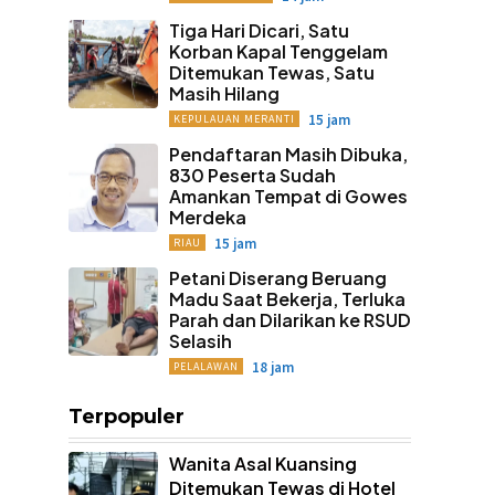
Tiga Hari Dicari, Satu
Korban Kapal Tenggelam
Ditemukan Tewas, Satu
Masih Hilang
15 jam
KEPULAUAN MERANTI
Pendaftaran Masih Dibuka,
830 Peserta Sudah
Amankan Tempat di Gowes
Merdeka
15 jam
RIAU
Petani Diserang Beruang
Madu Saat Bekerja, Terluka
Parah dan Dilarikan ke RSUD
Selasih
18 jam
PELALAWAN
Terpopuler
Wanita Asal Kuansing
Ditemukan Tewas di Hotel