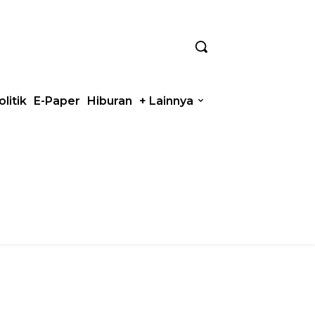
olitik
E-Paper
Hiburan
+ Lainnya