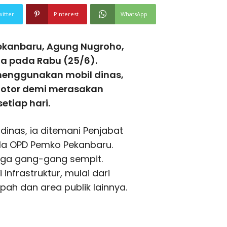
witter
Pinterest
WhatsApp
ekanbaru, Agung Nugroho,
ta pada Rabu (25/6).
 menggunakan mobil dinas,
otor demi merasakan
tiap hari.
nas, ia ditemani Penjabat
ala OPD Pemko Pekanbaru.
gga gang-gang sempit.
infrastruktur, mulai dari
ah dan area publik lainnya.