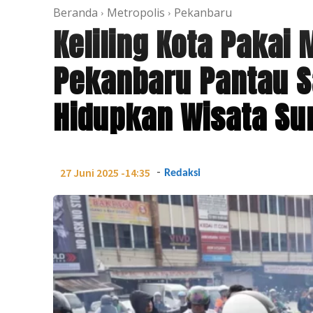
Beranda
Metropolis
Pekanbaru
Keliling Kota Pakai 
Pekanbaru Pantau 
Hidupkan Wisata Su
-
27 Juni 2025 -14:35
Redaksi