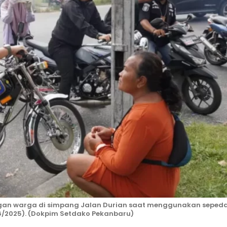
gan warga di simpang Jalan Durian saat menggunakan seped
6/2025). (Dokpim Setdako Pekanbaru)