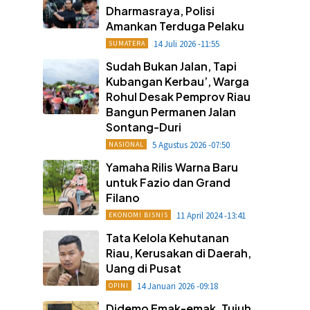
Dharmasraya, Polisi
Amankan Terduga Pelaku
14 Juli 2026 -11:55
SUMATERA
Sudah Bukan Jalan, Tapi
Kubangan Kerbau’, Warga
Rohul Desak Pemprov Riau
Bangun Permanen Jalan
Sontang-Duri
5 Agustus 2026 -07:50
NASIONAL
Yamaha Rilis Warna Baru
untuk Fazio dan Grand
Filano
11 April 2024 -13:41
EKONOMI BISNIS
Tata Kelola Kehutanan
Riau, Kerusakan di Daerah,
Uang di Pusat
14 Januari 2026 -09:18
OPINI
Didemo Emak-emak, Tujuh