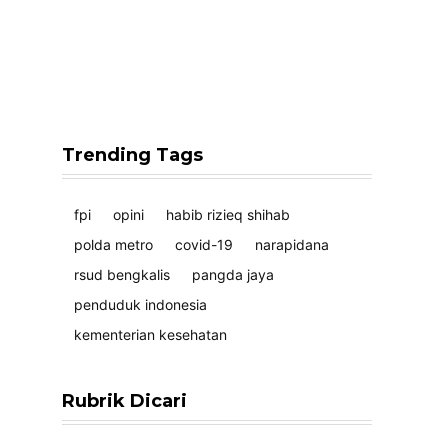
Trending Tags
fpi
opini
habib rizieq shihab
polda metro
covid-19
narapidana
rsud bengkalis
pangda jaya
penduduk indonesia
kementerian kesehatan
Rubrik Dicari