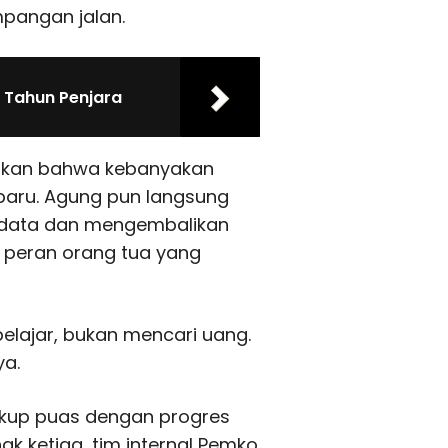
mpangan jalan.
9 Tahun Penjara
mukan bahwa kebanyakan
baru. Agung pun langsung
endata dan mengembalikan
i peran orang tua yang
elajar, bukan mencari uang.
ya.
ukup puas dengan progres
 ketiga, tim internal Pemko