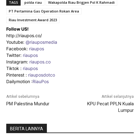
TAGS
polda riau
Wakapolda Riau Brigjen Pol K Rahmadi
PT Pertamina Gas Operation Rokan Area
Riau Investment Award 2023
Follow US!
http://riaupos.co/
Youtube:
@riauposmedia
Facebook:
riaupos
Twitter:
riaupos
Instagram:
riaupos.co
Tiktok :
riaupos
Pinterest :
riauposdotco
Dailymotion :
RiauPos
Artikel sebelumnya
Artikel selanjutnya
PM Palestina Mundur
KPU Pecat PPLN Kuala
Lumpur
BERITA LAINNYA