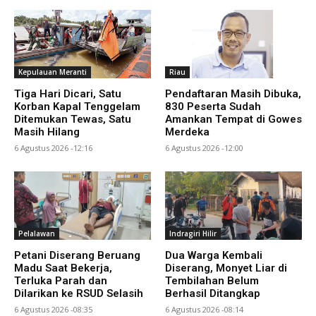
Kepulauan Meranti
Riau
Tiga Hari Dicari, Satu
Pendaftaran Masih Dibuka,
Korban Kapal Tenggelam
830 Peserta Sudah
Ditemukan Tewas, Satu
Amankan Tempat di Gowes
Masih Hilang
Merdeka
6 Agustus 2026 -12:16
6 Agustus 2026 -12:00
Pelalawan
Indragiri Hilir
Petani Diserang Beruang
Dua Warga Kembali
Madu Saat Bekerja,
Diserang, Monyet Liar di
Terluka Parah dan
Tembilahan Belum
Dilarikan ke RSUD Selasih
Berhasil Ditangkap
6 Agustus 2026 -08:35
6 Agustus 2026 -08:14