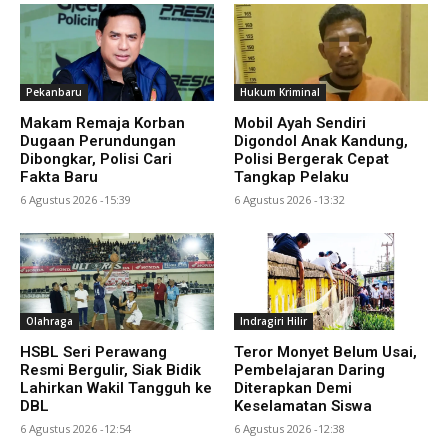
Pekanbaru
Hukum Kriminal
Makam Remaja Korban
Mobil Ayah Sendiri
Dugaan Perundungan
Digondol Anak Kandung,
Dibongkar, Polisi Cari
Polisi Bergerak Cepat
Fakta Baru
Tangkap Pelaku
6 Agustus 2026 -15:39
6 Agustus 2026 -13:32
Olahraga
Indragiri Hilir
HSBL Seri Perawang
Teror Monyet Belum Usai,
Resmi Bergulir, Siak Bidik
Pembelajaran Daring
Lahirkan Wakil Tangguh ke
Diterapkan Demi
DBL
Keselamatan Siswa
6 Agustus 2026 -12:54
6 Agustus 2026 -12:38