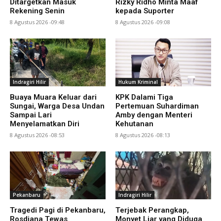
Ditargetkan Masuk
Rizky Ridho Minta Maaf
Rekening Senin
kepada Suporter
8 Agustus 2026 -09:48
8 Agustus 2026 -09:08
Indragiri Hilir
Hukum Kriminal
Buaya Muara Keluar dari
KPK Dalami Tiga
Sungai, Warga Desa Undan
Pertemuan Suhardiman
Sampai Lari
Amby dengan Menteri
Menyelamatkan Diri
Kehutanan
8 Agustus 2026 -08:53
8 Agustus 2026 -08:13
Pekanbaru
Indragiri Hilir
Tragedi Pagi di Pekanbaru,
Terjebak Perangkap,
Rosdiana Tewas
Monyet Liar yang Diduga