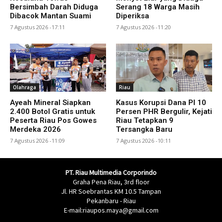
Bersimbah Darah Diduga
Serang 18 Warga Masih
Dibacok Mantan Suami
Diperiksa
7 Agustus 2026 -17:11
7 Agustus 2026 -11:20
Olahraga
Riau
Ayeah Mineral Siapkan
Kasus Korupsi Dana PI 10
2.400 Botol Gratis untuk
Persen PHR Bergulir, Kejati
Peserta Riau Pos Gowes
Riau Tetapkan 9
Merdeka 2026
Tersangka Baru
7 Agustus 2026 -11:09
7 Agustus 2026 -10:11
PT. Riau Multimedia Corporindo
Graha Pena Riau, 3rd floor
Jl. HR Soebrantas KM 10.5 Tampan
Pekanbaru - Riau
E-mail:riaupos.maya@gmail.com