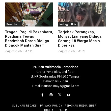
Pekanbaru
Indragiri Hilir
Tragedi Pagi di Pekanbaru,
Terjebak Perangkap,
Rosdiana Tewas
Monyet Liar yang Diduga
Bersimbah Darah Diduga
Serang 18 Warga Masih
Dibacok Mantan Suami
Diperiksa
7 Agustus 2026 -17:11
7 Agustus 2026 -11:20
PT. Riau Multimedia Corporindo
Graha Pena Riau, 3rd floor
Jl. HR Soebrantas KM 10.5 Tampan
Pekanbaru - Riau
E-mail:riaupos.maya@gmail.com
SUSUNAN REDAKSI
PRIVACY POLICY
PEDOMAN MEDIA SIBER
DIGITAL E-PAPER