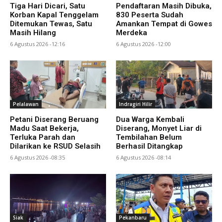
Tiga Hari Dicari, Satu
Pendaftaran Masih Dibuka,
Korban Kapal Tenggelam
830 Peserta Sudah
Ditemukan Tewas, Satu
Amankan Tempat di Gowes
Masih Hilang
Merdeka
6 Agustus 2026 -12:16
6 Agustus 2026 -12:00
Pelalawan
Indragiri Hilir
Petani Diserang Beruang
Dua Warga Kembali
Madu Saat Bekerja,
Diserang, Monyet Liar di
Terluka Parah dan
Tembilahan Belum
Dilarikan ke RSUD Selasih
Berhasil Ditangkap
6 Agustus 2026 -08:35
6 Agustus 2026 -08:14
Siak
Pekanbaru