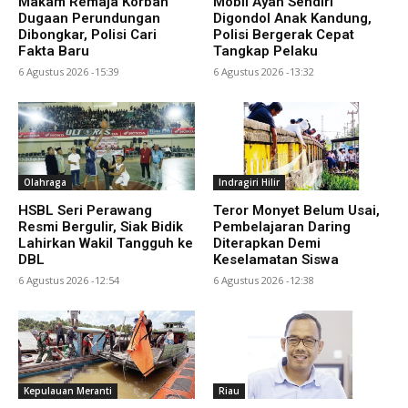
Makam Remaja Korban
Mobil Ayah Sendiri
Dugaan Perundungan
Digondol Anak Kandung,
Dibongkar, Polisi Cari
Polisi Bergerak Cepat
Fakta Baru
Tangkap Pelaku
6 Agustus 2026 -15:39
6 Agustus 2026 -13:32
Olahraga
Indragiri Hilir
HSBL Seri Perawang
Teror Monyet Belum Usai,
Resmi Bergulir, Siak Bidik
Pembelajaran Daring
Lahirkan Wakil Tangguh ke
Diterapkan Demi
DBL
Keselamatan Siswa
6 Agustus 2026 -12:54
6 Agustus 2026 -12:38
Kepulauan Meranti
Riau