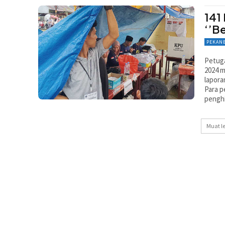
141
‘’B
PEKAN
Petug
2024 m
lapora
Para p
penghi
Muat l