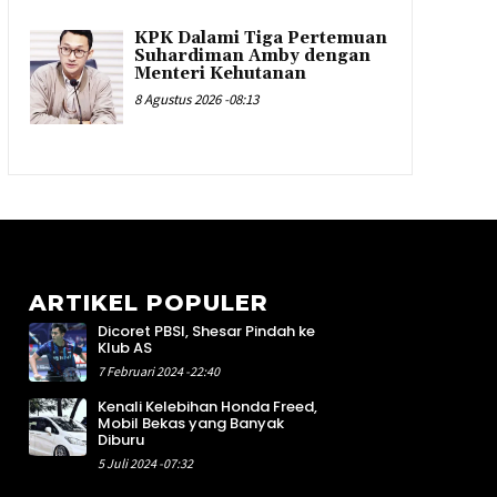
KPK Dalami Tiga Pertemuan
Suhardiman Amby dengan
Menteri Kehutanan
8 Agustus 2026 -08:13
ARTIKEL POPULER
Dicoret PBSI, Shesar Pindah ke
8
Klub AS
4
7 Februari 2024 -22:40
5
Kenali Kelebihan Honda Freed,
4
Mobil Bekas yang Banyak
4
Diburu
1
5 Juli 2024 -07:32