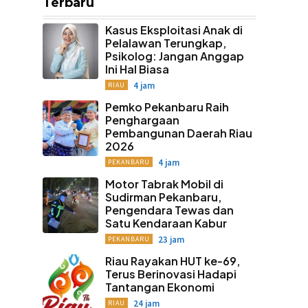
Terbaru
Kasus Eksploitasi Anak di
Pelalawan Terungkap,
Psikolog: Jangan Anggap
Ini Hal Biasa
4 jam
RIAU
Pemko Pekanbaru Raih
Penghargaan
Pembangunan Daerah Riau
2026
4 jam
PEKANBARU
Motor Tabrak Mobil di
Sudirman Pekanbaru,
Pengendara Tewas dan
Satu Kendaraan Kabur
23 jam
PEKANBARU
Riau Rayakan HUT ke-69,
Terus Berinovasi Hadapi
Tantangan Ekonomi
24 jam
RIAU