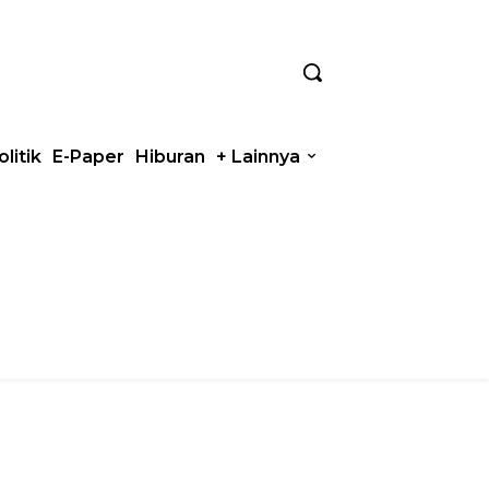
olitik
E-Paper
Hiburan
+ Lainnya