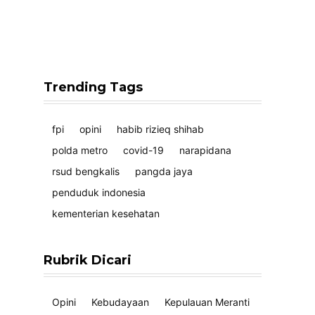
Trending Tags
fpi
opini
habib rizieq shihab
polda metro
covid-19
narapidana
rsud bengkalis
pangda jaya
penduduk indonesia
kementerian kesehatan
Rubrik Dicari
Opini
Kebudayaan
Kepulauan Meranti