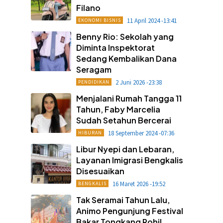
Filano
11 April 2024 -13:41
EKONOMI BISNIS
Benny Rio: Sekolah yang
Diminta Inspektorat
Sedang Kembalikan Dana
Seragam
2 Juni 2026 -23:38
PENDIDIKAN
Menjalani Rumah Tangga 11
Tahun, Faby Marcelia
Sudah Setahun Bercerai
18 September 2024 -07:36
HIBURAN
Libur Nyepi dan Lebaran,
Layanan Imigrasi Bengkalis
Disesuaikan
16 Maret 2026 -19:52
BENGKALIS
Tak Seramai Tahun Lalu,
Animo Pengunjung Festival
Bakar Tongkang Rohil