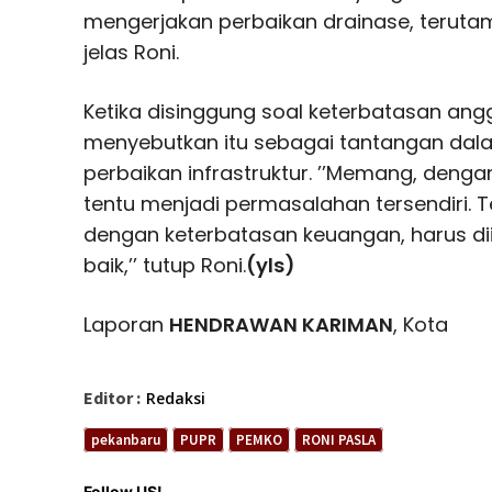
mengerjakan perbaikan drainase, terutama
jelas Roni.
Ketika disinggung soal keterbatasan angg
menyebutkan itu sebagai tantangan da
perbaikan infrastruktur. ’’Memang, denga
tentu menjadi permasalahan tersendiri. Te
dengan keterbatasan keuangan, harus dii
baik,’’ tutup Roni.
(yls)
Laporan
HENDRAWAN KARIMAN
, Kota
Editor :
Redaksi
pekanbaru
PUPR
PEMKO
RONI PASLA
Follow US!