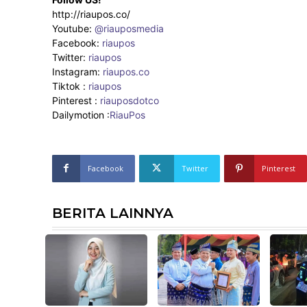
http://riaupos.co/
Youtube:
@riauposmedia
Facebook:
riaupos
Twitter:
riaupos
Instagram:
riaupos.co
Tiktok :
riaupos
Pinterest :
riauposdotco
Dailymotion :
RiauPos
Facebook
Twitter
Pinterest
BERITA LAINNYA