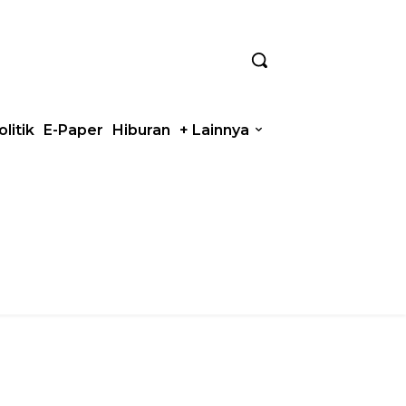
olitik
E-Paper
Hiburan
+ Lainnya