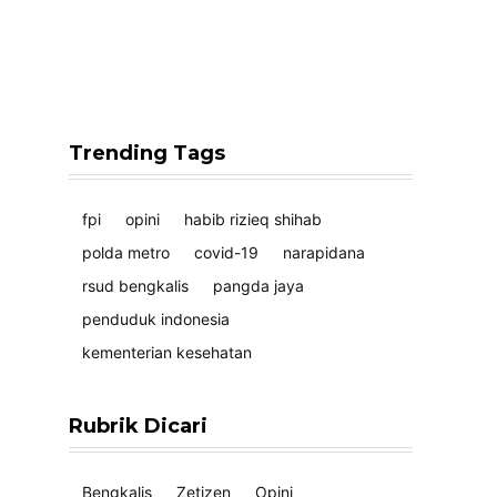
Trending Tags
fpi
opini
habib rizieq shihab
polda metro
covid-19
narapidana
rsud bengkalis
pangda jaya
penduduk indonesia
kementerian kesehatan
Rubrik Dicari
Bengkalis
Zetizen
Opini