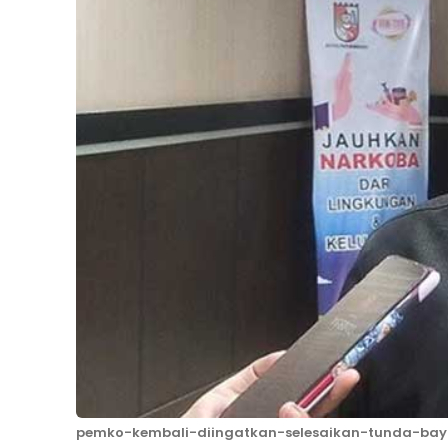
pemko-kembali-diingatkan-selesaikan-tunda-bay