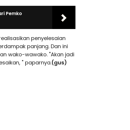
ari Pemko
realisasikan penyelesaian
berdampak panjang. Dan ini
tan wako-wawako. "Akan jadi
esaikan, " paparnya.
(gus)