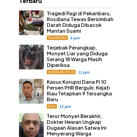
Terbaru
Tragedi Pagi di Pekanbaru,
Rosdiana Tewas Bersimbah
Darah Diduga Dibacok
Mantan Suami
6 jam
PEKANBARU
Terjebak Perangkap,
Monyet Liar yang Diduga
Serang 18 Warga Masih
Diperiksa
11 jam
INDRAGIRI HILIR
Kasus Korupsi Dana PI 10
Persen PHR Bergulir, Kejati
Riau Tetapkan 9 Tersangka
Baru
13 jam
RIAU
Teror Monyet Berakhir,
Dokter Hewan Ungkap
Dugaan Alasan Satwa Ini
Menyerang Warga