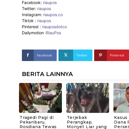
Facebook:
riaupos
Twitter:
riaupos
Instagram:
riaupos.co
Tiktok :
riaupos
Pinterest :
riauposdotco
Dailymotion :
RiauPos
Facebook
Twitter
Pinterest
BERITA LAINNYA
Tragedi Pagi di
Terjebak
Kasus
Pekanbaru,
Perangkap,
Dana P
Rosdiana Tewas
Monyet Liar yang
Perse