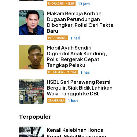
13 jam
INDRAGIRI HILIR
Makam Remaja Korban
Dugaan Perundungan
Dibongkar, Polisi Cari Fakta
Baru
1 hari
PEKANBARU
Mobil Ayah Sendiri
Digondol Anak Kandung,
Polisi Bergerak Cepat
Tangkap Pelaku
1 hari
HUKUM KRIMINAL
HSBL Seri Perawang Resmi
Bergulir, Siak Bidik Lahirkan
Wakil Tangguh ke DBL
1 hari
OLAHRAGA
Terpopuler
Kenali Kelebihan Honda
Freed, Mobil Bekas yang