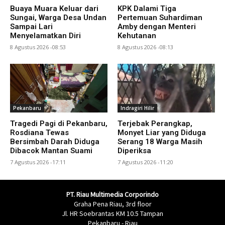
Buaya Muara Keluar dari
KPK Dalami Tiga
Sungai, Warga Desa Undan
Pertemuan Suhardiman
Sampai Lari
Amby dengan Menteri
Menyelamatkan Diri
Kehutanan
8 Agustus 2026 -08:53
8 Agustus 2026 -08:13
Pekanbaru
Indragiri Hilir
Tragedi Pagi di Pekanbaru,
Terjebak Perangkap,
Rosdiana Tewas
Monyet Liar yang Diduga
Bersimbah Darah Diduga
Serang 18 Warga Masih
Dibacok Mantan Suami
Diperiksa
7 Agustus 2026 -17:11
7 Agustus 2026 -11:20
PT. Riau Multimedia Corporindo
Graha Pena Riau, 3rd floor
Jl. HR Soebrantas KM 10.5 Tampan
Pekanbaru - Riau