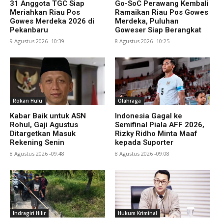
31 Anggota TGC Siap
Go-SoC Perawang Kembali
Meriahkan Riau Pos
Ramaikan Riau Pos Gowes
Gowes Merdeka 2026 di
Merdeka, Puluhan
Pekanbaru
Goweser Siap Berangkat
9 Agustus 2026 -10:39
8 Agustus 2026 -10:25
Rokan Hulu
Olahraga
Kabar Baik untuk ASN
Indonesia Gagal ke
Rohul, Gaji Agustus
Semifinal Piala AFF 2026,
Ditargetkan Masuk
Rizky Ridho Minta Maaf
Rekening Senin
kepada Suporter
8 Agustus 2026 -09:48
8 Agustus 2026 -09:08
Indragiri Hilir
Hukum Kriminal