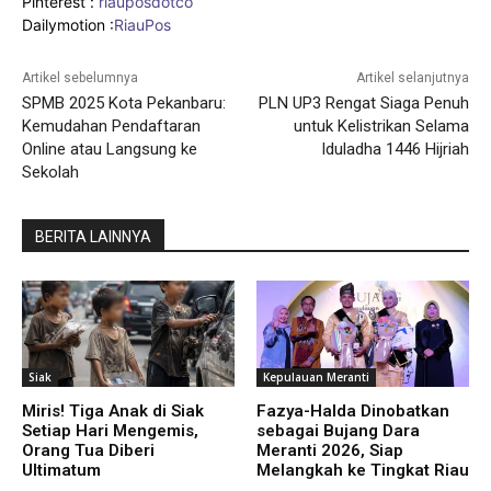
Pinterest :
riauposdotco
Dailymotion :
RiauPos
Artikel sebelumnya
Artikel selanjutnya
SPMB 2025 Kota Pekanbaru:
PLN UP3 Rengat Siaga Penuh
Kemudahan Pendaftaran
untuk Kelistrikan Selama
Online atau Langsung ke
Iduladha 1446 Hijriah
Sekolah
BERITA LAINNYA
Siak
Kepulauan Meranti
Miris! Tiga Anak di Siak
Fazya-Halda Dinobatkan
Setiap Hari Mengemis,
sebagai Bujang Dara
Orang Tua Diberi
Meranti 2026, Siap
Ultimatum
Melangkah ke Tingkat Riau