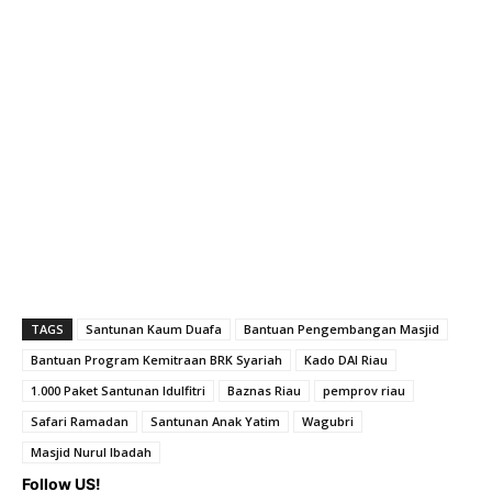
TAGS
Santunan Kaum Duafa
Bantuan Pengembangan Masjid
Bantuan Program Kemitraan BRK Syariah
Kado DAI Riau
1.000 Paket Santunan Idulfitri
Baznas Riau
pemprov riau
Safari Ramadan
Santunan Anak Yatim
Wagubri
Masjid Nurul Ibadah
Follow US!