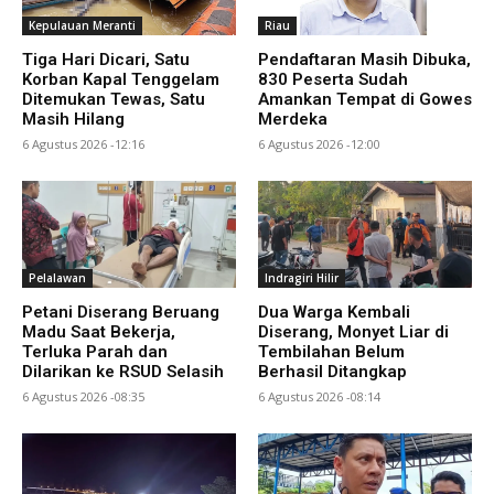
Kepulauan Meranti
Riau
Tiga Hari Dicari, Satu
Pendaftaran Masih Dibuka,
Korban Kapal Tenggelam
830 Peserta Sudah
Ditemukan Tewas, Satu
Amankan Tempat di Gowes
Masih Hilang
Merdeka
6 Agustus 2026 -12:16
6 Agustus 2026 -12:00
Pelalawan
Indragiri Hilir
Petani Diserang Beruang
Dua Warga Kembali
Madu Saat Bekerja,
Diserang, Monyet Liar di
Terluka Parah dan
Tembilahan Belum
Dilarikan ke RSUD Selasih
Berhasil Ditangkap
6 Agustus 2026 -08:35
6 Agustus 2026 -08:14