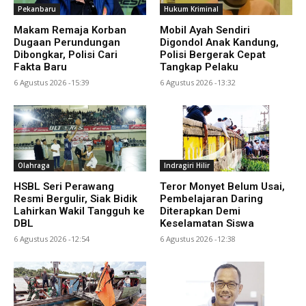
Pekanbaru
Hukum Kriminal
Makam Remaja Korban
Mobil Ayah Sendiri
Dugaan Perundungan
Digondol Anak Kandung,
Dibongkar, Polisi Cari
Polisi Bergerak Cepat
Fakta Baru
Tangkap Pelaku
6 Agustus 2026 -15:39
6 Agustus 2026 -13:32
Olahraga
Indragiri Hilir
HSBL Seri Perawang
Teror Monyet Belum Usai,
Resmi Bergulir, Siak Bidik
Pembelajaran Daring
Lahirkan Wakil Tangguh ke
Diterapkan Demi
DBL
Keselamatan Siswa
6 Agustus 2026 -12:54
6 Agustus 2026 -12:38