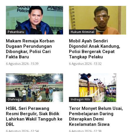
Pekanbaru
Hukum Kriminal
Makam Remaja Korban
Mobil Ayah Sendiri
Dugaan Perundungan
Digondol Anak Kandung,
Dibongkar, Polisi Cari
Polisi Bergerak Cepat
Fakta Baru
Tangkap Pelaku
6 Agustus 2026 -15:39
6 Agustus 2026 -13:32
Olahraga
Indragiri Hilir
HSBL Seri Perawang
Teror Monyet Belum Usai,
Resmi Bergulir, Siak Bidik
Pembelajaran Daring
Lahirkan Wakil Tangguh ke
Diterapkan Demi
DBL
Keselamatan Siswa
6 Agustus 2026 -12:54
6 Agustus 2026 -12:38