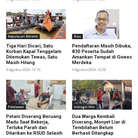
Kepulauan Meranti
Riau
Tiga Hari Dicari, Satu
Pendaftaran Masih Dibuka,
Korban Kapal Tenggelam
830 Peserta Sudah
Ditemukan Tewas, Satu
Amankan Tempat di Gowes
Masih Hilang
Merdeka
6 Agustus 2026 -12:16
6 Agustus 2026 -12:00
Pelalawan
Indragiri Hilir
Petani Diserang Beruang
Dua Warga Kembali
Madu Saat Bekerja,
Diserang, Monyet Liar di
Terluka Parah dan
Tembilahan Belum
Dilarikan ke RSUD Selasih
Berhasil Ditangkap