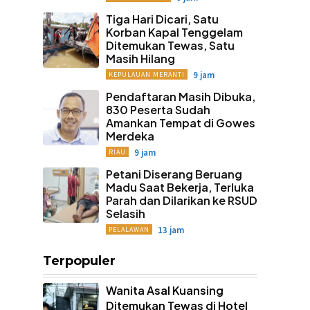
Tiga Hari Dicari, Satu
Korban Kapal Tenggelam
Ditemukan Tewas, Satu
Masih Hilang
9 jam
KEPULAUAN MERANTI
Pendaftaran Masih Dibuka,
830 Peserta Sudah
Amankan Tempat di Gowes
Merdeka
9 jam
RIAU
Petani Diserang Beruang
Madu Saat Bekerja, Terluka
Parah dan Dilarikan ke RSUD
Selasih
13 jam
PELALAWAN
Terpopuler
Wanita Asal Kuansing
Ditemukan Tewas di Hotel