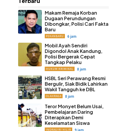
Terbaru
Makam Remaja Korban
Dugaan Perundungan
Dibongkar, Polisi Cari Fakta
Baru
6 jam
PEKANBARU
Mobil Ayah Sendiri
Digondol Anak Kandung,
Polisi Bergerak Cepat
Tangkap Pelaku
8 jam
HUKUM KRIMINAL
HSBL Seri Perawang Resmi
Bergulir, Siak Bidik Lahirkan
Wakil Tangguh ke DBL
8 jam
OLAHRAGA
Teror Monyet Belum Usai,
Pembelajaran Daring
Diterapkan Demi
Keselamatan Siswa
9 jam
INDRAGIRI HILIR