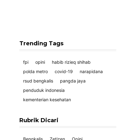
Trending Tags
fpi
opini
habib rizieq shihab
polda metro
covid-19
narapidana
rsud bengkalis
pangda jaya
penduduk indonesia
kementerian kesehatan
Rubrik Dicari
Bengkalis
Zetizen
Opini