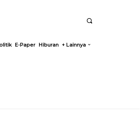
olitik
E-Paper
Hiburan
+ Lainnya