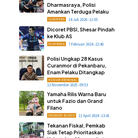
Dharmasraya, Polisi
Amankan Terduga Pelaku
14 Juli 2026 -11:55
SUMATERA
Dicoret PBSI, Shesar Pindah
ke Klub AS
7 Februari 2024 -22:40
OLAHRAGA
Polisi Ungkap 28 Kasus
Curanmor di Pekanbaru,
Enam Pelaku Ditangkap
HUKUM KRIMINAL
12 November 2025 -09:53
Yamaha Rilis Warna Baru
untuk Fazio dan Grand
Filano
11 April 2024 -13:41
EKONOMI BISNIS
Tekanan Fiskal, Pemkab
Siak Tetap Prioritaskan