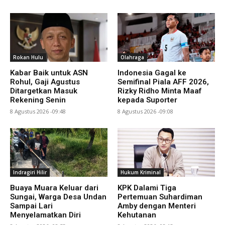
Rokan Hulu
Olahraga
Kabar Baik untuk ASN
Indonesia Gagal ke
Rohul, Gaji Agustus
Semifinal Piala AFF 2026,
Ditargetkan Masuk
Rizky Ridho Minta Maaf
Rekening Senin
kepada Suporter
8 Agustus 2026 -09:48
8 Agustus 2026 -09:08
Indragiri Hilir
Hukum Kriminal
Buaya Muara Keluar dari
KPK Dalami Tiga
Sungai, Warga Desa Undan
Pertemuan Suhardiman
Sampai Lari
Amby dengan Menteri
Menyelamatkan Diri
Kehutanan