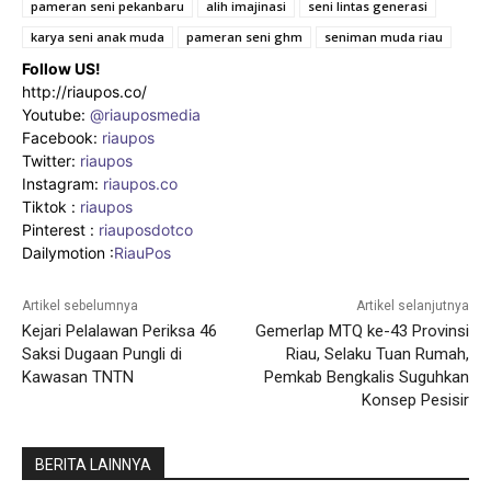
pameran seni pekanbaru
alih imajinasi
seni lintas generasi
karya seni anak muda
pameran seni ghm
seniman muda riau
Follow US!
http://riaupos.co/
Youtube:
@riauposmedia
Facebook:
riaupos
Twitter:
riaupos
Instagram:
riaupos.co
Tiktok :
riaupos
Pinterest :
riauposdotco
Dailymotion :
RiauPos
Artikel sebelumnya
Artikel selanjutnya
Kejari Pelalawan Periksa 46
Gemerlap MTQ ke-43 Provinsi
Saksi Dugaan Pungli di
Riau, Selaku Tuan Rumah,
Kawasan TNTN
Pemkab Bengkalis Suguhkan
Konsep Pesisir
BERITA LAINNYA