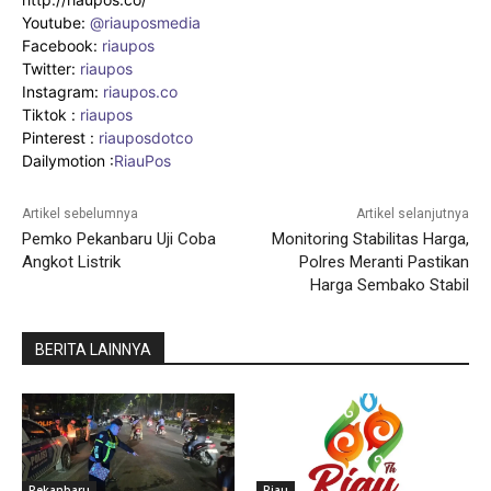
Youtube:
@riauposmedia
Facebook:
riaupos
Twitter:
riaupos
Instagram:
riaupos.co
Tiktok :
riaupos
Pinterest :
riauposdotco
Dailymotion :
RiauPos
Artikel sebelumnya
Artikel selanjutnya
Pemko Pekanbaru Uji Coba
Monitoring Stabilitas Harga,
Angkot Listrik
Polres Meranti Pastikan
Harga Sembako Stabil
BERITA LAINNYA
Pekanbaru
Riau