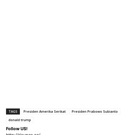
TAGS
Presiden Amerika Serikat
Presiden Prabowo Subianto
donald trump
Follow US!
http://riaupos.co/