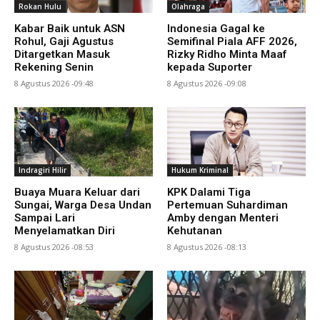
Rokan Hulu
Olahraga
Kabar Baik untuk ASN
Indonesia Gagal ke
Rohul, Gaji Agustus
Semifinal Piala AFF 2026,
Ditargetkan Masuk
Rizky Ridho Minta Maaf
Rekening Senin
kepada Suporter
8 Agustus 2026 -09:48
8 Agustus 2026 -09:08
Indragiri Hilir
Hukum Kriminal
Buaya Muara Keluar dari
KPK Dalami Tiga
Sungai, Warga Desa Undan
Pertemuan Suhardiman
Sampai Lari
Amby dengan Menteri
Menyelamatkan Diri
Kehutanan
8 Agustus 2026 -08:53
8 Agustus 2026 -08:13