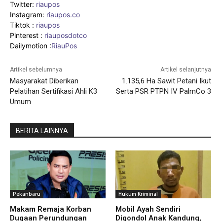
Twitter:
riaupos
Instagram:
riaupos.co
Tiktok :
riaupos
Pinterest :
riauposdotco
Dailymotion :
RiauPos
Artikel sebelumnya
Artikel selanjutnya
Masyarakat Diberikan
1.135,6 Ha Sawit Petani Ikut
Pelatihan Sertifikasi Ahli K3
Serta PSR PTPN IV PalmCo 3
Umum
BERITA LAINNYA
Pekanbaru
Hukum Kriminal
Makam Remaja Korban
Mobil Ayah Sendiri
Dugaan Perundungan
Digondol Anak Kandung,