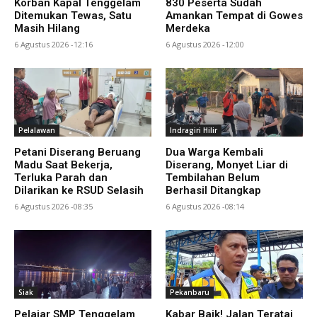
Korban Kapal Tenggelam
830 Peserta Sudah
Ditemukan Tewas, Satu
Amankan Tempat di Gowes
Masih Hilang
Merdeka
6 Agustus 2026 -12:16
6 Agustus 2026 -12:00
Pelalawan
Indragiri Hilir
Petani Diserang Beruang
Dua Warga Kembali
Madu Saat Bekerja,
Diserang, Monyet Liar di
Terluka Parah dan
Tembilahan Belum
Dilarikan ke RSUD Selasih
Berhasil Ditangkap
6 Agustus 2026 -08:35
6 Agustus 2026 -08:14
Siak
Pekanbaru
Pelajar SMP Tenggelam
Kabar Baik! Jalan Teratai