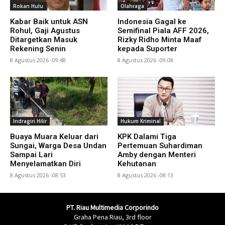
Rokan Hulu
Olahraga
Kabar Baik untuk ASN
Indonesia Gagal ke
Rohul, Gaji Agustus
Semifinal Piala AFF 2026,
Ditargetkan Masuk
Rizky Ridho Minta Maaf
Rekening Senin
kepada Suporter
8 Agustus 2026 -09:48
8 Agustus 2026 -09:08
Indragiri Hilir
Hukum Kriminal
Buaya Muara Keluar dari
KPK Dalami Tiga
Sungai, Warga Desa Undan
Pertemuan Suhardiman
Sampai Lari
Amby dengan Menteri
Menyelamatkan Diri
Kehutanan
8 Agustus 2026 -08:53
8 Agustus 2026 -08:13
PT. Riau Multimedia Corporindo
Graha Pena Riau, 3rd floor