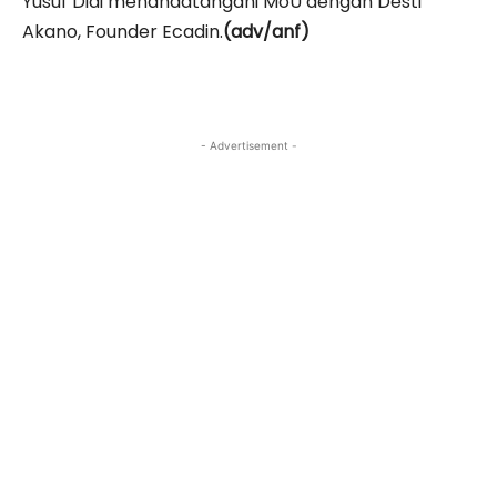
Yusuf Didi menandatangani MoU dengan Desti
Akano, Founder Ecadin.
(adv/anf)
- Advertisement -