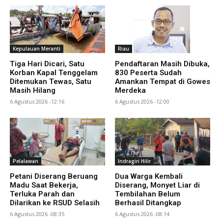
Kepulauan Meranti
Riau
Tiga Hari Dicari, Satu
Pendaftaran Masih Dibuka,
Korban Kapal Tenggelam
830 Peserta Sudah
Ditemukan Tewas, Satu
Amankan Tempat di Gowes
Masih Hilang
Merdeka
6 Agustus 2026 -12:16
6 Agustus 2026 -12:00
Pelalawan
Indragiri Hilir
Petani Diserang Beruang
Dua Warga Kembali
Madu Saat Bekerja,
Diserang, Monyet Liar di
Terluka Parah dan
Tembilahan Belum
Dilarikan ke RSUD Selasih
Berhasil Ditangkap
6 Agustus 2026 -08:35
6 Agustus 2026 -08:14