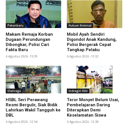
Pekanbaru
Hukum Kriminal
Makam Remaja Korban
Mobil Ayah Sendiri
Dugaan Perundungan
Digondol Anak Kandung,
Dibongkar, Polisi Cari
Polisi Bergerak Cepat
Fakta Baru
Tangkap Pelaku
6 Agustus 2026 -15:39
6 Agustus 2026 -13:32
Olahraga
Indragiri Hilir
HSBL Seri Perawang
Teror Monyet Belum Usai,
Resmi Bergulir, Siak Bidik
Pembelajaran Daring
Lahirkan Wakil Tangguh ke
Diterapkan Demi
DBL
Keselamatan Siswa
6 Agustus 2026 -12:54
6 Agustus 2026 -12:38