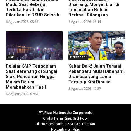
Madu Saat Bekerja,
Diserang, Monyet Liar di
Terluka Parah dan
Tembilahan Belum
Dilarikan ke RSUD Selasih
Berhasil Ditangkap
6 Agustus 2026 -08:35
6 Agustus 2026 -08:14
Siak
Pekanbaru
Pelajar SMP Tenggelam
Kabar Baik! Jalan Teratai
Saat Berenang di Sungai
Pekanbaru Mulai Dibenahi,
Siak, Pencarian Hingga
Drainase yang Lama
Malam Belum
Tertutup Kini Dibuka
Membuahkan Hasil
5 Agustus 2026 -10:37
6 Agustus 2026 -07:53
PT. Riau Multimedia Corporindo
Graha Pena Riau, 3rd floor
Jl. HR Soebrantas KM 10.5 Tampan
Pekanbaru - Riau