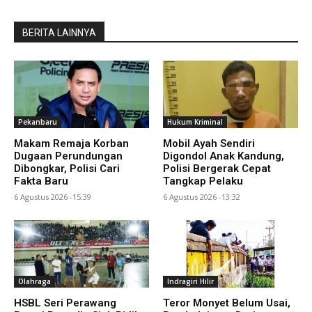
BERITA LAINNYA
Pekanbaru
Hukum Kriminal
Makam Remaja Korban
Mobil Ayah Sendiri
Dugaan Perundungan
Digondol Anak Kandung,
Dibongkar, Polisi Cari
Polisi Bergerak Cepat
Fakta Baru
Tangkap Pelaku
6 Agustus 2026 -15:39
6 Agustus 2026 -13:32
Olahraga
Indragiri Hilir
HSBL Seri Perawang
Teror Monyet Belum Usai,