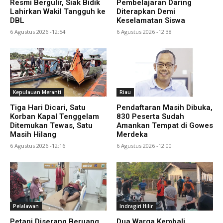
Resmi Bergulir, Siak Bidik
Pembelajaran Daring
Lahirkan Wakil Tangguh ke
Diterapkan Demi
DBL
Keselamatan Siswa
6 Agustus 2026 -12:54
6 Agustus 2026 -12:38
Kepulauan Meranti
Riau
Tiga Hari Dicari, Satu
Pendaftaran Masih Dibuka,
Korban Kapal Tenggelam
830 Peserta Sudah
Ditemukan Tewas, Satu
Amankan Tempat di Gowes
Masih Hilang
Merdeka
6 Agustus 2026 -12:16
6 Agustus 2026 -12:00
Pelalawan
Indragiri Hilir
Petani Diserang Beruang
Dua Warga Kembali