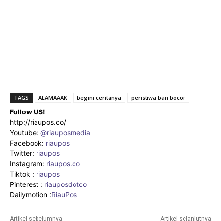
TAGS
ALAMAAAK
begini ceritanya
peristiwa ban bocor
Follow US!
http://riaupos.co/
Youtube:
@riauposmedia
Facebook:
riaupos
Twitter:
riaupos
Instagram:
riaupos.co
Tiktok :
riaupos
Pinterest :
riauposdotco
Dailymotion :
RiauPos
Artikel sebelumnya
Artikel selanjutnya