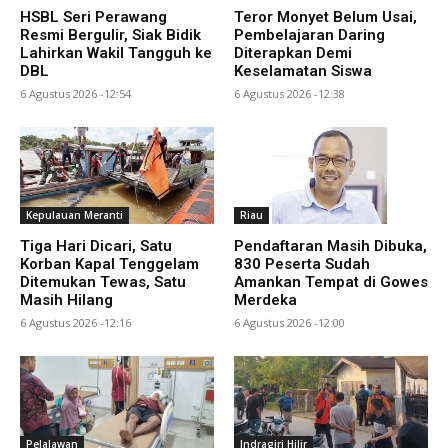
HSBL Seri Perawang
Teror Monyet Belum Usai,
Resmi Bergulir, Siak Bidik
Pembelajaran Daring
Lahirkan Wakil Tangguh ke
Diterapkan Demi
DBL
Keselamatan Siswa
6 Agustus 2026 -12:54
6 Agustus 2026 -12:38
Kepulauan Meranti
Riau
Tiga Hari Dicari, Satu
Pendaftaran Masih Dibuka,
Korban Kapal Tenggelam
830 Peserta Sudah
Ditemukan Tewas, Satu
Amankan Tempat di Gowes
Masih Hilang
Merdeka
6 Agustus 2026 -12:16
6 Agustus 2026 -12:00
Pelalawan
Indragiri Hilir