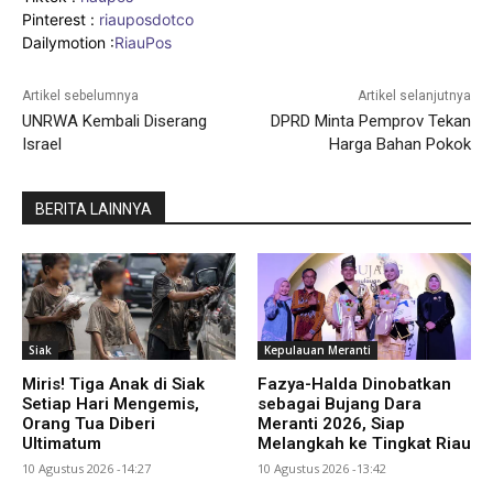
Pinterest :
riauposdotco
Dailymotion :
RiauPos
Artikel sebelumnya
Artikel selanjutnya
UNRWA Kembali Diserang
DPRD Minta Pemprov Tekan
Israel
Harga Bahan Pokok
BERITA LAINNYA
Siak
Kepulauan Meranti
Miris! Tiga Anak di Siak
Fazya-Halda Dinobatkan
Setiap Hari Mengemis,
sebagai Bujang Dara
Orang Tua Diberi
Meranti 2026, Siap
Ultimatum
Melangkah ke Tingkat Riau
10 Agustus 2026 -14:27
10 Agustus 2026 -13:42