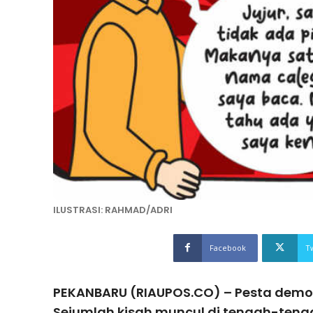
ILUSTRASI: RAHMAD/ADRI
Facebook
T
PEKANBARU (RIAUPOS.CO) – Pesta demokr
Sejumlah kisah muncul di tengah-teng