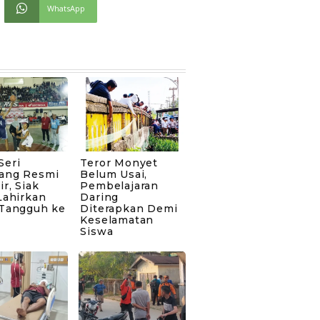
WhatsApp
Seri
Teror Monyet
ang Resmi
Belum Usai,
ir, Siak
Pembelajaran
Lahirkan
Daring
 Tangguh ke
Diterapkan Demi
Keselamatan
Siswa