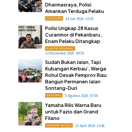
Dharmasraya, Polisi
Amankan Terduga Pelaku
14 Juli 2026 -11:55
SUMATERA
Polisi Ungkap 28 Kasus
Curanmor di Pekanbaru,
Enam Pelaku Ditangkap
HUKUM KRIMINAL
12 November 2025 -09:53
Sudah Bukan Jalan, Tapi
Kubangan Kerbau’, Warga
Rohul Desak Pemprov Riau
Bangun Permanen Jalan
Sontang-Duri
5 Agustus 2026 -07:50
NASIONAL
Yamaha Rilis Warna Baru
untuk Fazio dan Grand
Filano
11 April 2024 -13:41
EKONOMI BISNIS