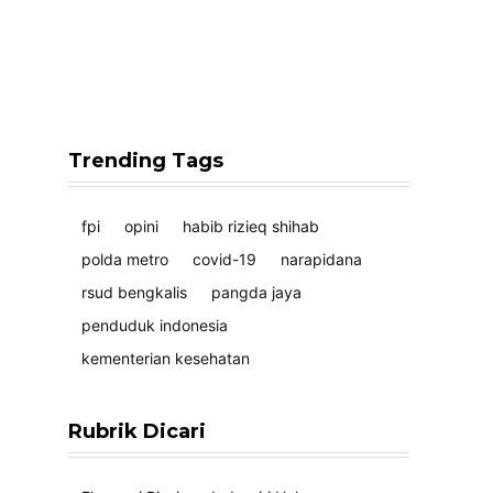
Trending Tags
fpi
opini
habib rizieq shihab
polda metro
covid-19
narapidana
rsud bengkalis
pangda jaya
penduduk indonesia
kementerian kesehatan
Rubrik Dicari