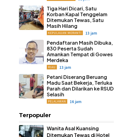
Tiga Hari Dicari, Satu
Korban Kapal Tenggelam
Ditemukan Tewas, Satu
Masih Hilang
13 jam
KEPULAUAN MERANTI
Pendaftaran Masih Dibuka,
830 Peserta Sudah
Amankan Tempat di Gowes
Merdeka
13 jam
RIAU
Petani Diserang Beruang
Madu Saat Bekerja, Terluka
Parah dan Dilarikan ke RSUD
Selasih
16 jam
PELALAWAN
Terpopuler
Wanita Asal Kuansing
Ditemukan Tewas di Hotel