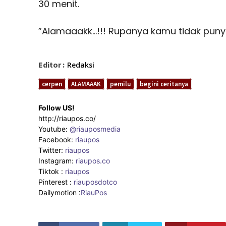
30 menit.
”Alamaaakk…!!! Rupanya kamu tidak punya 
Editor :
Redaksi
cerpen
ALAMAAAK
pemilu
begini ceritanya
Follow US!
http://riaupos.co/
Youtube:
@riauposmedia
Facebook:
riaupos
Twitter:
riaupos
Instagram:
riaupos.co
Tiktok :
riaupos
Pinterest :
riauposdotco
Dailymotion :
RiauPos