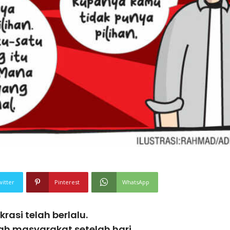
witter
Pinterest
WhatsApp
asi telah berlalu.
ah masyarakat setelah hari