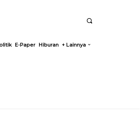
olitik
E-Paper
Hiburan
+ Lainnya