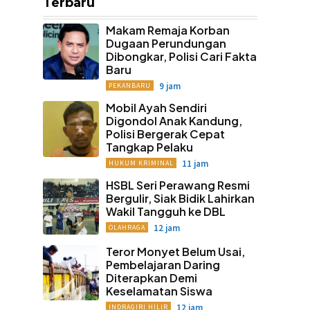
Terbaru
Makam Remaja Korban
Dugaan Perundungan
Dibongkar, Polisi Cari Fakta
Baru
9 jam
PEKANBARU
Mobil Ayah Sendiri
Digondol Anak Kandung,
Polisi Bergerak Cepat
Tangkap Pelaku
11 jam
HUKUM KRIMINAL
HSBL Seri Perawang Resmi
Bergulir, Siak Bidik Lahirkan
Wakil Tangguh ke DBL
12 jam
OLAHRAGA
Teror Monyet Belum Usai,
Pembelajaran Daring
Diterapkan Demi
Keselamatan Siswa
12 jam
INDRAGIRI HILIR