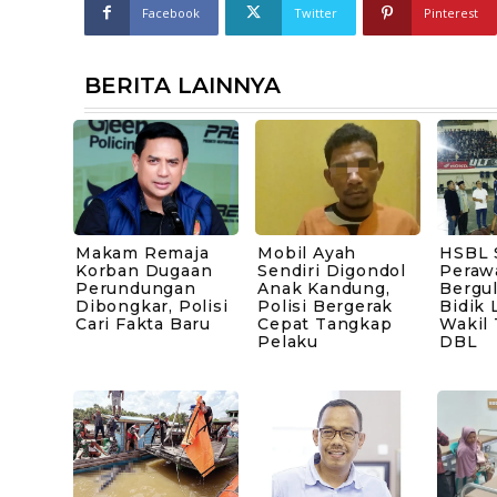
Facebook
Twitter
Pinterest
BERITA LAINNYA
Makam Remaja
Mobil Ayah
HSBL 
Korban Dugaan
Sendiri Digondol
Peraw
Perundungan
Anak Kandung,
Bergul
Dibongkar, Polisi
Polisi Bergerak
Bidik 
Cari Fakta Baru
Cepat Tangkap
Wakil
Pelaku
DBL