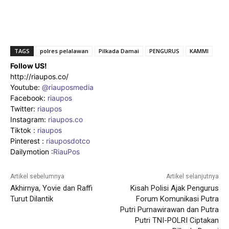
TAGS
polres pelalawan
Pilkada Damai
PENGURUS
KAMMI
Follow US!
http://riaupos.co/
Youtube:
@riauposmedia
Facebook:
riaupos
Twitter:
riaupos
Instagram:
riaupos.co
Tiktok :
riaupos
Pinterest :
riauposdotco
Dailymotion :
RiauPos
Artikel sebelumnya
Artikel selanjutnya
Akhirnya, Yovie dan Raffi
Kisah Polisi Ajak Pengurus
Turut Dilantik
Forum Komunikasi Putra
Putri Purnawirawan dan Putra
Putri TNI-POLRI Ciptakan