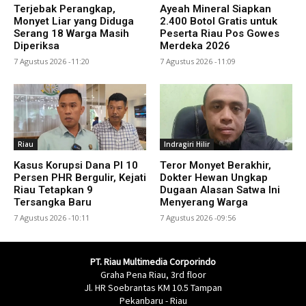
Terjebak Perangkap,
Ayeah Mineral Siapkan
Monyet Liar yang Diduga
2.400 Botol Gratis untuk
Serang 18 Warga Masih
Peserta Riau Pos Gowes
Diperiksa
Merdeka 2026
7 Agustus 2026 -11:20
7 Agustus 2026 -11:09
Riau
Indragiri Hilir
Kasus Korupsi Dana PI 10
Teror Monyet Berakhir,
Persen PHR Bergulir, Kejati
Dokter Hewan Ungkap
Riau Tetapkan 9
Dugaan Alasan Satwa Ini
Tersangka Baru
Menyerang Warga
7 Agustus 2026 -10:11
7 Agustus 2026 -09:56
PT. Riau Multimedia Corporindo
Graha Pena Riau, 3rd floor
Jl. HR Soebrantas KM 10.5 Tampan
Pekanbaru - Riau