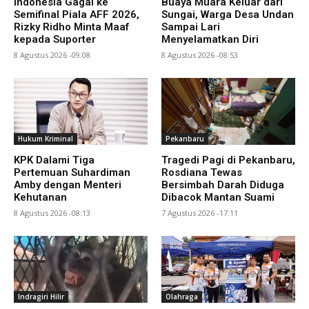
Indonesia Gagal ke
Buaya Muara Keluar dari
Semifinal Piala AFF 2026,
Sungai, Warga Desa Undan
Rizky Ridho Minta Maaf
Sampai Lari
kepada Suporter
Menyelamatkan Diri
8 Agustus 2026 -09:08
8 Agustus 2026 -08:53
Hukum Kriminal
Pekanbaru
KPK Dalami Tiga
Tragedi Pagi di Pekanbaru,
Pertemuan Suhardiman
Rosdiana Tewas
Amby dengan Menteri
Bersimbah Darah Diduga
Kehutanan
Dibacok Mantan Suami
8 Agustus 2026 -08:13
7 Agustus 2026 -17:11
Indragiri Hilir
Olahraga