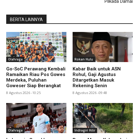
Pilkada Damai
BERITA LAINNYA
Olahraga
Rokan Hulu
Go-SoC Perawang Kembali
Kabar Baik untuk ASN
Ramaikan Riau Pos Gowes
Rohul, Gaji Agustus
Merdeka, Puluhan
Ditargetkan Masuk
Goweser Siap Berangkat
Rekening Senin
8 Agustus 2026 -10:25
8 Agustus 2026 -09:48
Olahraga
Indragiri Hilir