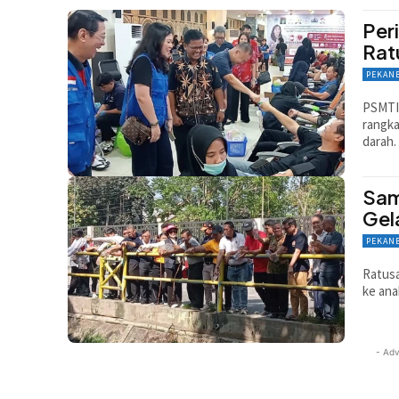
Per
Rat
PEKAN
PSMTI
rangka
darah.
Sam
Gel
PEKAN
Ratus
ke ana
- Adv