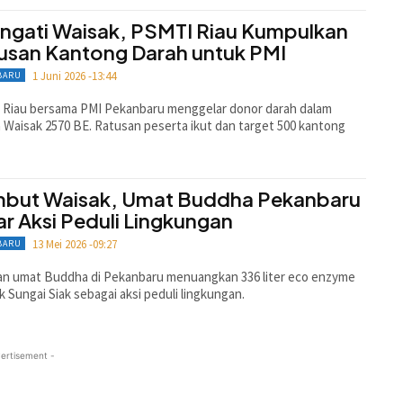
ingati Waisak, PSMTI Riau Kumpulkan
usan Kantong Darah untuk PMI
1 Juni 2026 -13:44
BARU
 Riau bersama PMI Pekanbaru menggelar donor darah dalam
 Waisak 2570 BE. Ratusan peserta ikut dan target 500 kantong
but Waisak, Umat Buddha Pekanbaru
ar Aksi Peduli Lingkungan
13 Mei 2026 -09:27
BARU
an umat Buddha di Pekanbaru menuangkan 336 liter eco enzyme
k Sungai Siak sebagai aksi peduli lingkungan.
ertisement -