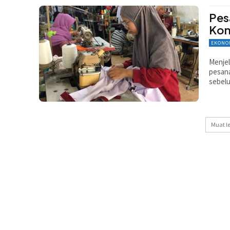
Pes
Kon
EKONO
Menjel
pesana
sebel
Muat l