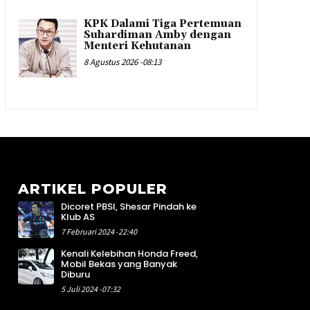
KPK Dalami Tiga Pertemuan
Suhardiman Amby dengan
Menteri Kehutanan
8 Agustus 2026 -08:13
ARTIKEL POPULER
Dicoret PBSI, Shesar Pindah ke
8
Klub AS
4
7 Februari 2024 -22:40
5
Kenali Kelebihan Honda Freed,
4
Mobil Bekas yang Banyak
4
Diburu
1
5 Juli 2024 -07:32