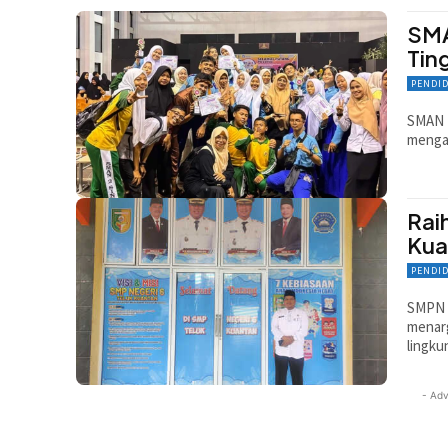
SMA
Tin
PENDI
SMAN 2
mengan
Rai
Kua
PENDI
SMPN 6
menar
lingku
- Adv