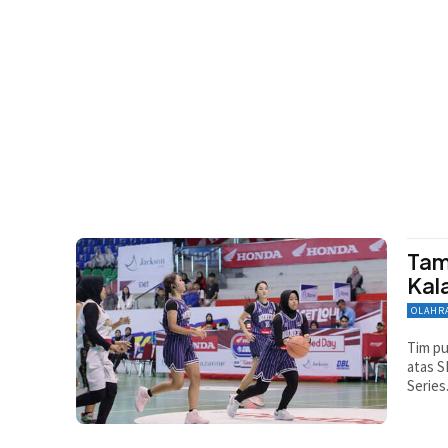
Tam
Kal
OLAHR
Tim pu
atas S
Series