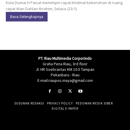
Kota Dumai H Paisal memimpin rapat khidmat kebersihan di ruang
rapat Wan Dahlan Ibrahim, Selasa (23/1).
Baca Selengkapnya
PT. Riau Multimedia Corporindo
Graha Pena Riau, 3rd floor
Jl. HR Soebrantas KM 10.5 Tampan
Pekanbaru - Riau
E-mail:riaupos.maya@gmail.com
SUSUNAN REDAKSI
PRIVACY POLICY
PEDOMAN MEDIA SIBER
DIGITAL E-PAPER