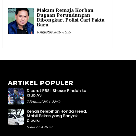
Makam Remaja Korban
Dugaan Perundungan
Dibongkar, Polisi Cari Fakta
Baru
6 Agustus 2026 -15:39
ARTIKEL POPULER
Dicoret PBSI, Shesar Pindah ke
9
Klub AS
1
7 Februari 2024 -22:40
3
Kenali Kelebihan Honda Freed,
2
Mobil Bekas yang Banyak
1
Diburu
4
5 Juli 2024 -07:32