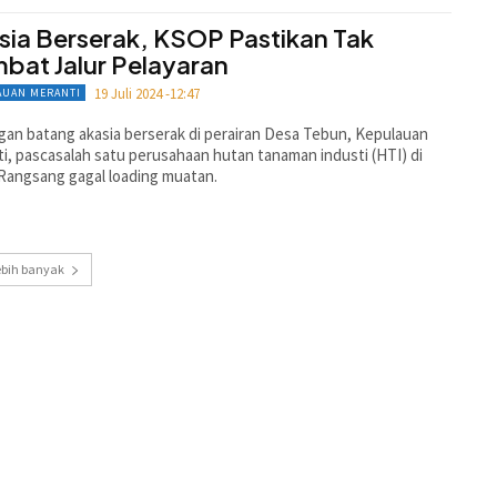
sia Berserak, KSOP Pastikan Tak
bat Jalur Pelayaran
19 Juli 2024 -12:47
AUAN MERANTI
an batang akasia berserak di perairan Desa Tebun, Kepulauan
i, pascasalah satu perusahaan hutan tanaman industi (HTI) di
Rangsang gagal loading muatan.
ebih banyak