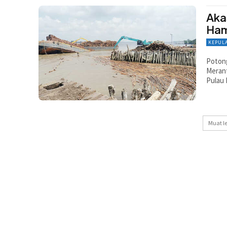
Aka
Ham
KEPUL
Potong
Merant
Pulau 
Muat l