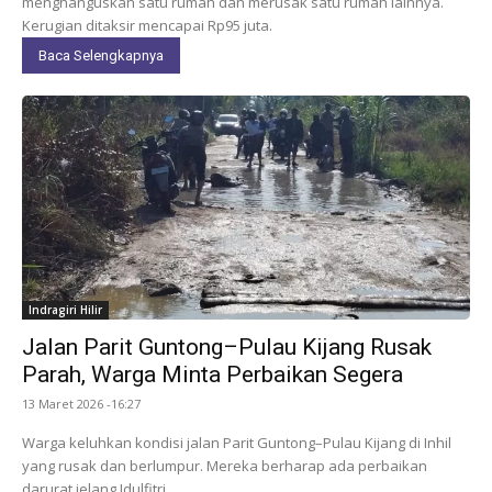
menghanguskan satu rumah dan merusak satu rumah lainnya.
Kerugian ditaksir mencapai Rp95 juta.
Baca Selengkapnya
Indragiri Hilir
Jalan Parit Guntong–Pulau Kijang Rusak
Parah, Warga Minta Perbaikan Segera
13 Maret 2026 -16:27
Warga keluhkan kondisi jalan Parit Guntong–Pulau Kijang di Inhil
yang rusak dan berlumpur. Mereka berharap ada perbaikan
darurat jelang Idulfitri.