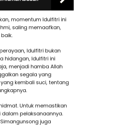
n, momentum Idulfitri ini
ahmi, saling memaafkan,
baik.
 perayaan, Idulfitri bukan
idangan, Idulfitri ini
a, menjadi hamba Allah
ggalkan segala yang
i yang kembali suci, tentang
 ungkapnya.
 khidmat. Untuk memastikan
ri dalam pelaksanaannya.
s Simangunsong juga