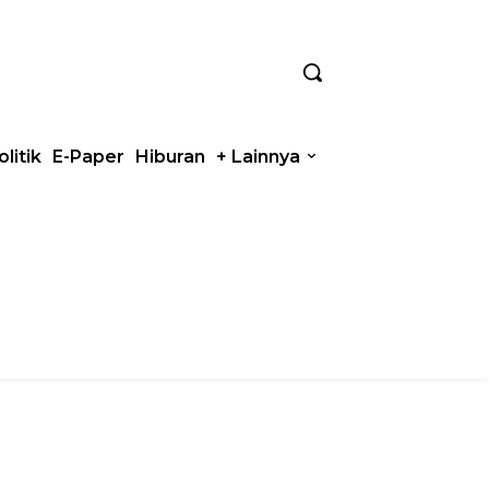
olitik
E-Paper
Hiburan
+ Lainnya