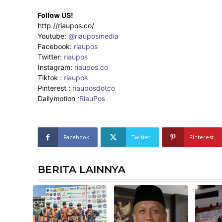
Follow US!
http://riaupos.co/
Youtube:
@riauposmedia
Facebook:
riaupos
Twitter:
riaupos
Instagram:
riaupos.co
Tiktok :
riaupos
Pinterest :
riauposdotco
Dailymotion :
RiauPos
Facebook
Twitter
Pinterest
BERITA LAINNYA