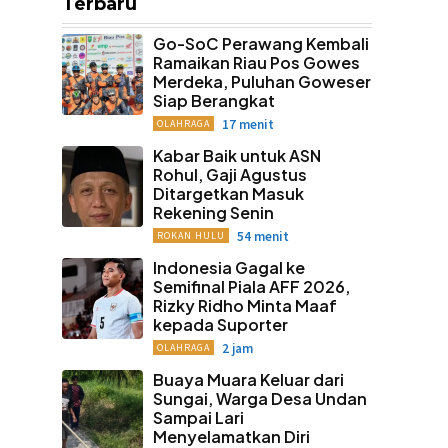
Terbaru
Go-SoC Perawang Kembali
Ramaikan Riau Pos Gowes
Merdeka, Puluhan Goweser
Siap Berangkat
17 menit
OLAHRAGA
Kabar Baik untuk ASN
Rohul, Gaji Agustus
Ditargetkan Masuk
Rekening Senin
54 menit
ROKAN HULU
Indonesia Gagal ke
Semifinal Piala AFF 2026,
Rizky Ridho Minta Maaf
kepada Suporter
2 jam
OLAHRAGA
Buaya Muara Keluar dari
Sungai, Warga Desa Undan
Sampai Lari
Menyelamatkan Diri