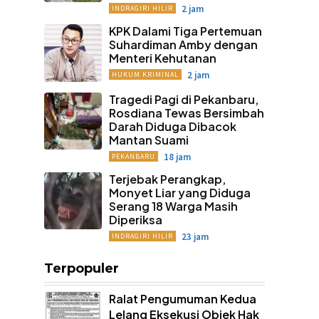
2 jam
INDRAGIRI HILIR
KPK Dalami Tiga Pertemuan
Suhardiman Amby dengan
Menteri Kehutanan
2 jam
HUKUM KRIMINAL
Tragedi Pagi di Pekanbaru,
Rosdiana Tewas Bersimbah
Darah Diduga Dibacok
Mantan Suami
18 jam
PEKANBARU
Terjebak Perangkap,
Monyet Liar yang Diduga
Serang 18 Warga Masih
Diperiksa
23 jam
INDRAGIRI HILIR
Terpopuler
Ralat Pengumuman Kedua
Lelang Eksekusi Objek Hak