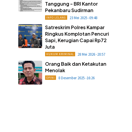
Tanggung – BRI Kantor
Pekanbaru Sudirman
23 Mei 2025 -09:48
INFO LELANG
Satreskrim Polres Kampar
Ringkus Komplotan Pencuri
Sapi, Kerugian Capai Rp72
Juta
28 Mei 2026 -20:57
HUKUM KRIMINAL
Orang Baik dan Ketakutan
Menolak
8 Desember 2025 -16:26
OPINI