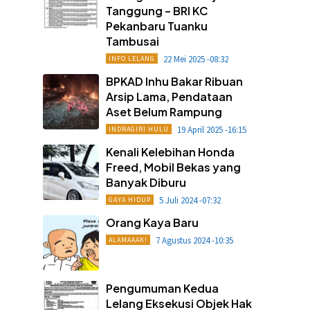
Tanggung – BRI KC
Pekanbaru Tuanku
Tambusai
22 Mei 2025 -08:32
INFO LELANG
BPKAD Inhu Bakar Ribuan
Arsip Lama, Pendataan
Aset Belum Rampung
19 April 2025 -16:15
INDRAGIRI HULU
Kenali Kelebihan Honda
Freed, Mobil Bekas yang
Banyak Diburu
5 Juli 2024 -07:32
GAYA HIDUP
Orang Kaya Baru
7 Agustus 2024 -10:35
ALAMAAAK!
Pengumuman Kedua
Lelang Eksekusi Objek Hak