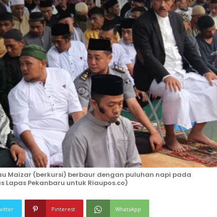
iau Maizar (berkursi) berbaur dengan puluhan napi pada
mas Lapas Pekanbaru untuk Riaupos.co)
witter
Pinterest
WhatsApp