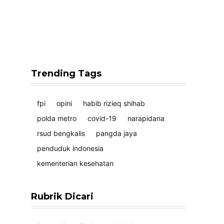
Trending Tags
fpi
opini
habib rizieq shihab
polda metro
covid-19
narapidana
rsud bengkalis
pangda jaya
penduduk indonesia
kementerian kesehatan
Rubrik Dicari