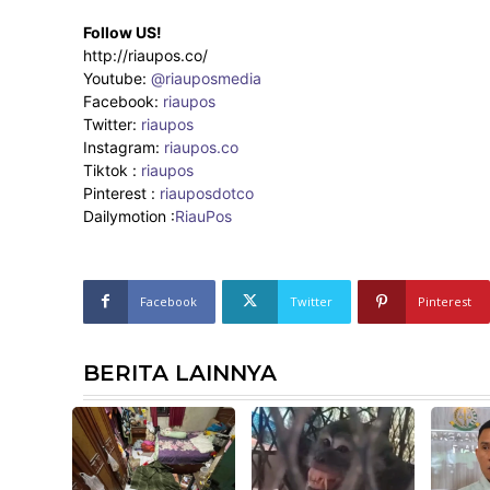
Follow US!
http://riaupos.co/
Youtube:
@riauposmedia
Facebook:
riaupos
Twitter:
riaupos
Instagram:
riaupos.co
Tiktok :
riaupos
Pinterest :
riauposdotco
Dailymotion :
RiauPos
Facebook
Twitter
Pinterest
BERITA LAINNYA