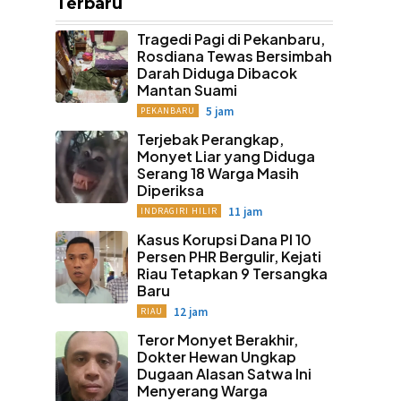
Terbaru
Tragedi Pagi di Pekanbaru,
Rosdiana Tewas Bersimbah
Darah Diduga Dibacok
Mantan Suami
5 jam
PEKANBARU
Terjebak Perangkap,
Monyet Liar yang Diduga
Serang 18 Warga Masih
Diperiksa
11 jam
INDRAGIRI HILIR
Kasus Korupsi Dana PI 10
Persen PHR Bergulir, Kejati
Riau Tetapkan 9 Tersangka
Baru
12 jam
RIAU
Teror Monyet Berakhir,
Dokter Hewan Ungkap
Dugaan Alasan Satwa Ini
Menyerang Warga