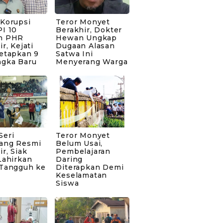
 Korupsi
Teror Monyet
I 10
Berakhir, Dokter
n PHR
Hewan Ungkap
ir, Kejati
Dugaan Alasan
Tetapkan 9
Satwa Ini
ngka Baru
Menyerang Warga
Seri
Teror Monyet
ang Resmi
Belum Usai,
ir, Siak
Pembelajaran
Lahirkan
Daring
 Tangguh ke
Diterapkan Demi
Keselamatan
Siswa