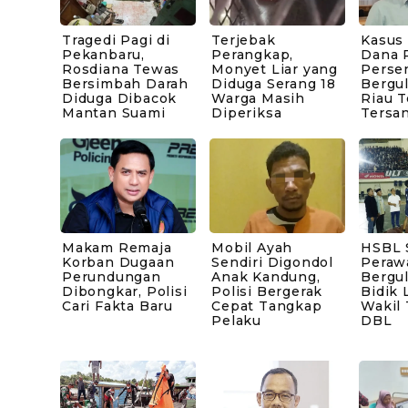
Tragedi Pagi di
Terjebak
Kasus
Pekanbaru,
Perangkap,
Dana P
Rosdiana Tewas
Monyet Liar yang
Perse
Bersimbah Darah
Diduga Serang 18
Bergul
Diduga Dibacok
Warga Masih
Riau 
Mantan Suami
Diperiksa
Tersa
Makam Remaja
Mobil Ayah
HSBL 
Korban Dugaan
Sendiri Digondol
Peraw
Perundungan
Anak Kandung,
Bergul
Dibongkar, Polisi
Polisi Bergerak
Bidik 
Cari Fakta Baru
Cepat Tangkap
Wakil
Pelaku
DBL