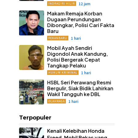
12 jam
INDRAGIRI HILIR
Makam Remaja Korban
Dugaan Perundungan
Dibongkar, Polisi Cari Fakta
Baru
1 hari
PEKANBARU
Mobil Ayah Sendiri
Digondol Anak Kandung,
Polisi Bergerak Cepat
Tangkap Pelaku
1 hari
HUKUM KRIMINAL
HSBL Seri Perawang Resmi
Bergulir, Siak Bidik Lahirkan
Wakil Tangguh ke DBL
1 hari
OLAHRAGA
Terpopuler
Kenali Kelebihan Honda
Freed, Mobil Bekas yang