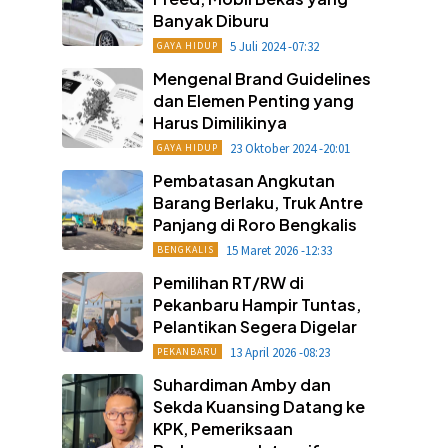
Banyak Diburu
5 Juli 2024 -07:32
GAYA HIDUP
Mengenal Brand Guidelines
dan Elemen Penting yang
Harus Dimilikinya
23 Oktober 2024 -20:01
GAYA HIDUP
Pembatasan Angkutan
Barang Berlaku, Truk Antre
Panjang di Roro Bengkalis
15 Maret 2026 -12:33
BENGKALIS
Pemilihan RT/RW di
Pekanbaru Hampir Tuntas,
Pelantikan Segera Digelar
13 April 2026 -08:23
PEKANBARU
Suhardiman Amby dan
Sekda Kuansing Datang ke
KPK, Pemeriksaan