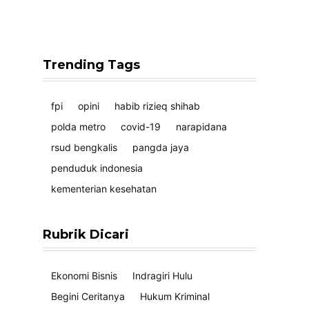
Trending Tags
fpi
opini
habib rizieq shihab
polda metro
covid-19
narapidana
rsud bengkalis
pangda jaya
penduduk indonesia
kementerian kesehatan
Rubrik Dicari
Ekonomi Bisnis
Indragiri Hulu
Begini Ceritanya
Hukum Kriminal