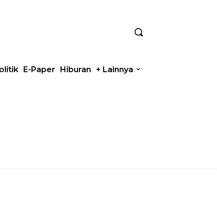
olitik
E-Paper
Hiburan
+ Lainnya