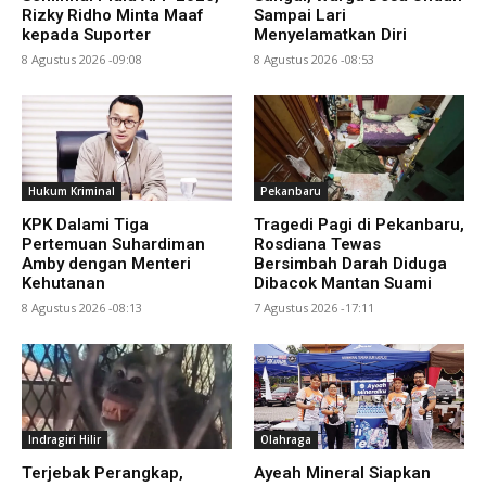
Rizky Ridho Minta Maaf
Sampai Lari
kepada Suporter
Menyelamatkan Diri
8 Agustus 2026 -09:08
8 Agustus 2026 -08:53
Hukum Kriminal
Pekanbaru
KPK Dalami Tiga
Tragedi Pagi di Pekanbaru,
Pertemuan Suhardiman
Rosdiana Tewas
Amby dengan Menteri
Bersimbah Darah Diduga
Kehutanan
Dibacok Mantan Suami
8 Agustus 2026 -08:13
7 Agustus 2026 -17:11
Indragiri Hilir
Olahraga
Terjebak Perangkap,
Ayeah Mineral Siapkan