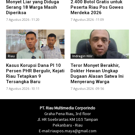
Monyet Liar yang Diduga
2.400 Botol Gratis untuk
Serang 18 Warga Masih
Peserta Riau Pos Gowes
Diperiksa
Merdeka 2026
7 Agustus 2026 -11:20
7 Agustus 2026 -11:09
Riau
Indragiri Hilir
Kasus Korupsi Dana PI 10
Teror Monyet Berakhir,
Persen PHR Bergulir, Kejati
Dokter Hewan Ungkap
Riau Tetapkan 9
Dugaan Alasan Satwa Ini
Tersangka Baru
Menyerang Warga
7 Agustus 2026 -10:11
7 Agustus 2026 -09:56
PT. Riau Multimedia Corporindo
Graha Pena Riau, 3rd floor
Jl. HR Soebrantas KM 10.5 Tampan
Pekanbaru - Riau
E-mail:riaupos.maya@gmail.com