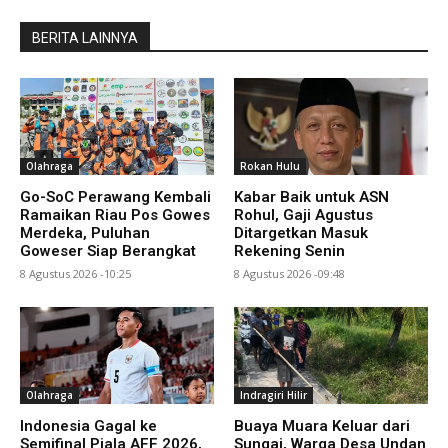
BERITA LAINNYA
Olahraga
Rokan Hulu
Go-SoC Perawang Kembali
Kabar Baik untuk ASN
Ramaikan Riau Pos Gowes
Rohul, Gaji Agustus
Merdeka, Puluhan
Ditargetkan Masuk
Goweser Siap Berangkat
Rekening Senin
8 Agustus 2026 -10:25
8 Agustus 2026 -09:48
Olahraga
Indragiri Hilir
Indonesia Gagal ke
Buaya Muara Keluar dari
Semifinal Piala AFF 2026,
Sungai, Warga Desa Undan