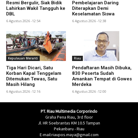
Resmi Bergulir, Siak Bidik
Pembelajaran Daring
Lahirkan Wakil Tangguh ke
Diterapkan Demi
DBL
Keselamatan Siswa
6 Agustus 2026 -12:54
6 Agustus 2026 -12:38
Kepulauan Meranti
Riau
Tiga Hari Dicari, Satu
Pendaftaran Masih Dibuka,
Korban Kapal Tenggelam
830 Peserta Sudah
Ditemukan Tewas, Satu
Amankan Tempat di Gowes
Masih Hilang
Merdeka
6 Agustus 2026 -12:16
6 Agustus 2026 -12:00
PT. Riau Multimedia Corporindo
Graha Pena Riau, 3rd floor
Jl. HR Soebrantas KM 10.5 Tampan
Pekanbaru - Riau
E-mail:riaupos.maya@gmail.com