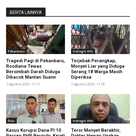
BERITA LAINNYA
Pekanbaru
Indragiri Hilir
Tragedi Pagi di Pekanbaru,
Terjebak Perangkap,
Rosdiana Tewas
Monyet Liar yang Diduga
Bersimbah Darah Diduga
Serang 18 Warga Masih
Dibacok Mantan Suami
Diperiksa
7 Agustus 2026 -17:11
7 Agustus 2026 -11:20
Riau
Indragiri Hilir
Kasus Korupsi Dana PI 10
Teror Monyet Berakhir,
Persen PHR Bergulir, Kejati
Dokter Hewan Ungkap