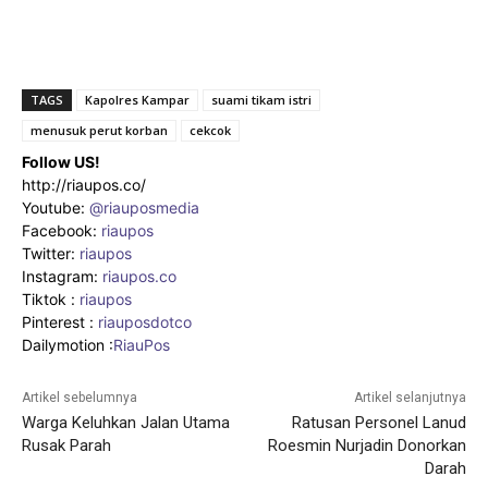
TAGS
Kapolres Kampar
suami tikam istri
menusuk perut korban
cekcok
Follow US!
http://riaupos.co/
Youtube:
@riauposmedia
Facebook:
riaupos
Twitter:
riaupos
Instagram:
riaupos.co
Tiktok :
riaupos
Pinterest :
riauposdotco
Dailymotion :
RiauPos
Artikel sebelumnya
Artikel selanjutnya
Warga Keluhkan Jalan Utama
Ratusan Personel Lanud
Rusak Parah
Roesmin Nurjadin Donorkan
Darah