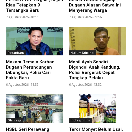
Riau Tetapkan 9
Dugaan Alasan Satwa Ini
Tersangka Baru
Menyerang Warga
7 Agustus 2026 -10:11
7 Agustus 2026 -09:56
Pekanbaru
Hukum Kriminal
Makam Remaja Korban
Mobil Ayah Sendiri
Dugaan Perundungan
Digondol Anak Kandung,
Dibongkar, Polisi Cari
Polisi Bergerak Cepat
Fakta Baru
Tangkap Pelaku
6 Agustus 2026 -15:39
6 Agustus 2026 -13:32
Olahraga
Indragiri Hilir
HSBL Seri Perawang
Teror Monyet Belum Usai,