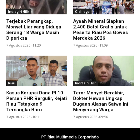
Indragiri Hilir
Olahraga
Terjebak Perangkap,
Ayeah Mineral Siapkan
Monyet Liar yang Diduga
2.400 Botol Gratis untuk
Serang 18 Warga Masih
Peserta Riau Pos Gowes
Diperiksa
Merdeka 2026
7 Agustus 2026 -11:20
7 Agustus 2026 -11:09
Riau
Indragiri Hilir
Kasus Korupsi Dana PI 10
Teror Monyet Berakhir,
Persen PHR Bergulir, Kejati
Dokter Hewan Ungkap
Riau Tetapkan 9
Dugaan Alasan Satwa Ini
Tersangka Baru
Menyerang Warga
7 Agustus 2026 -10:11
7 Agustus 2026 -09:56
PT. Riau Multimedia Corporindo