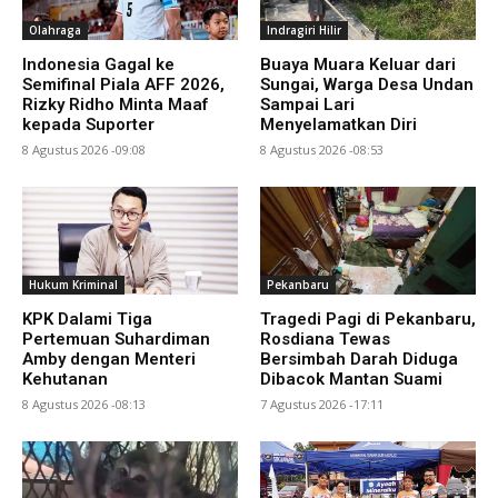
Olahraga
Indragiri Hilir
Indonesia Gagal ke
Buaya Muara Keluar dari
Semifinal Piala AFF 2026,
Sungai, Warga Desa Undan
Rizky Ridho Minta Maaf
Sampai Lari
kepada Suporter
Menyelamatkan Diri
8 Agustus 2026 -09:08
8 Agustus 2026 -08:53
Hukum Kriminal
Pekanbaru
KPK Dalami Tiga
Tragedi Pagi di Pekanbaru,
Pertemuan Suhardiman
Rosdiana Tewas
Amby dengan Menteri
Bersimbah Darah Diduga
Kehutanan
Dibacok Mantan Suami
8 Agustus 2026 -08:13
7 Agustus 2026 -17:11