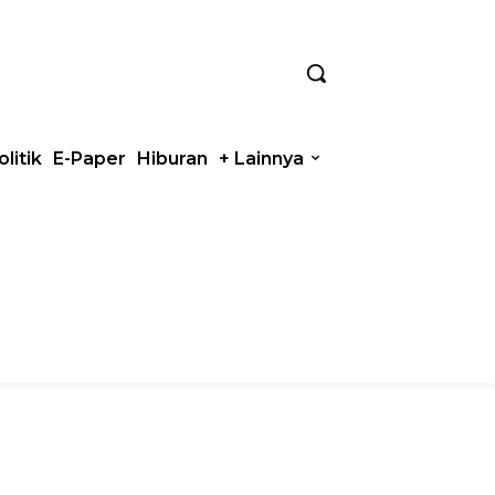
olitik
E-Paper
Hiburan
+ Lainnya