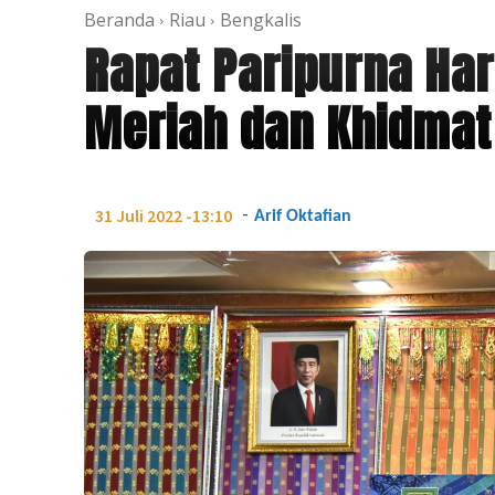
Beranda
Riau
Bengkalis
Rapat Paripurna Har
Meriah dan Khidmat
-
31 Juli 2022 -13:10
Arif Oktafian