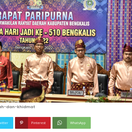
iah-dan-khidmat
witter
Pinterest
WhatsApp