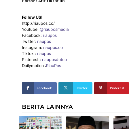
Editor :
Arif Oktafian
Follow US!
http://riaupos.co/
Youtube:
@riauposmedia
Facebook:
riaupos
Twitter:
riaupos
Instagram:
riaupos.co
Tiktok :
riaupos
Pinterest :
riauposdotco
Dailymotion :
RiauPos
Facebook
Twitter
Pinterest
BERITA LAINNYA