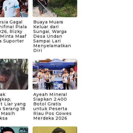
sia Gagal
Buaya Muara
ifinal Piala
Keluar dari
26, Rizky
Sungai, Warga
 Minta Maaf
Desa Undan
a Suporter
Sampai Lari
Menyelamatkan
Diri
bak
Ayeah Mineral
gkap,
Siapkan 2.400
t Liar yang
Botol Gratis
 Serang 18
untuk Peserta
 Masih
Riau Pos Gowes
ksa
Merdeka 2026