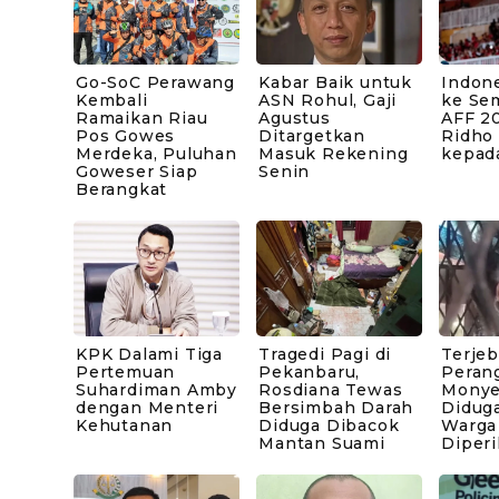
Go-SoC Perawang
Kabar Baik untuk
Indone
Kembali
ASN Rohul, Gaji
ke Sem
Ramaikan Riau
Agustus
AFF 20
Pos Gowes
Ditargetkan
Ridho
Merdeka, Puluhan
Masuk Rekening
kepad
Goweser Siap
Senin
Berangkat
KPK Dalami Tiga
Tragedi Pagi di
Terje
Pertemuan
Pekanbaru,
Peran
Suhardiman Amby
Rosdiana Tewas
Monye
dengan Menteri
Bersimbah Darah
Diduga
Kehutanan
Diduga Dibacok
Warga
Mantan Suami
Diperi