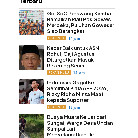
Terbaru
Go-SoC Perawang Kembali
Ramaikan Riau Pos Gowes
Merdeka, Puluhan Goweser
Siap Berangkat
14 jam
OLAHRAGA
Kabar Baik untuk ASN
Rohul, Gaji Agustus
Ditargetkan Masuk
Rekening Senin
14 jam
ROKAN HULU
Indonesia Gagal ke
Semifinal Piala AFF 2026,
Rizky Ridho Minta Maaf
kepada Suporter
15 jam
OLAHRAGA
Buaya Muara Keluar dari
Sungai, Warga Desa Undan
Sampai Lari
Menyelamatkan Diri