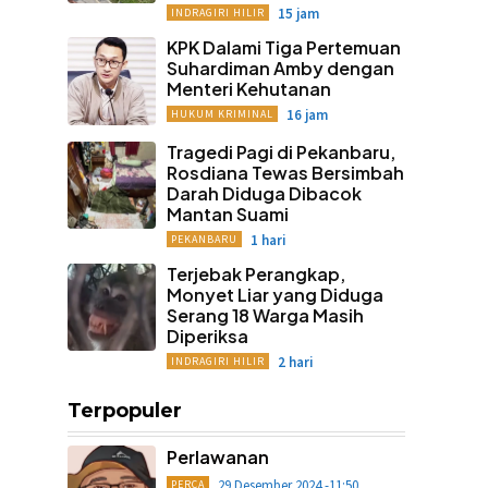
15 jam
INDRAGIRI HILIR
KPK Dalami Tiga Pertemuan
Suhardiman Amby dengan
Menteri Kehutanan
16 jam
HUKUM KRIMINAL
Tragedi Pagi di Pekanbaru,
Rosdiana Tewas Bersimbah
Darah Diduga Dibacok
Mantan Suami
1 hari
PEKANBARU
Terjebak Perangkap,
Monyet Liar yang Diduga
Serang 18 Warga Masih
Diperiksa
2 hari
INDRAGIRI HILIR
Terpopuler
Perlawanan
29 Desember 2024 -11:50
PERCA