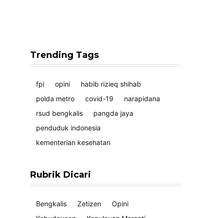
Trending Tags
fpi
opini
habib rizieq shihab
polda metro
covid-19
narapidana
rsud bengkalis
pangda jaya
penduduk indonesia
kementerian kesehatan
Rubrik Dicari
Bengkalis
Zetizen
Opini