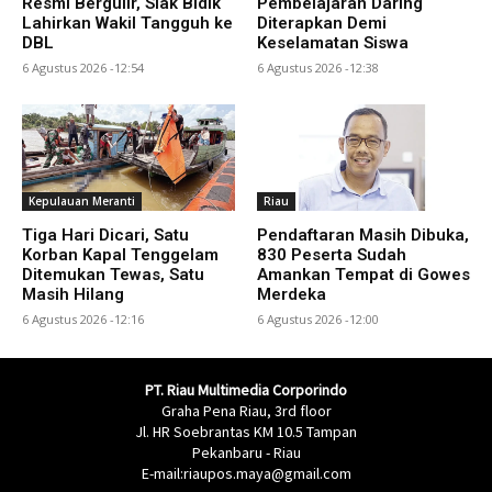
Resmi Bergulir, Siak Bidik
Pembelajaran Daring
Lahirkan Wakil Tangguh ke
Diterapkan Demi
DBL
Keselamatan Siswa
6 Agustus 2026 -12:54
6 Agustus 2026 -12:38
Kepulauan Meranti
Riau
Tiga Hari Dicari, Satu
Pendaftaran Masih Dibuka,
Korban Kapal Tenggelam
830 Peserta Sudah
Ditemukan Tewas, Satu
Amankan Tempat di Gowes
Masih Hilang
Merdeka
6 Agustus 2026 -12:16
6 Agustus 2026 -12:00
PT. Riau Multimedia Corporindo
Graha Pena Riau, 3rd floor
Jl. HR Soebrantas KM 10.5 Tampan
Pekanbaru - Riau
E-mail:riaupos.maya@gmail.com