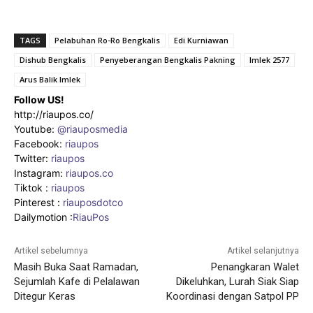
TAGS
Pelabuhan Ro-Ro Bengkalis
Edi Kurniawan
Dishub Bengkalis
Penyeberangan Bengkalis Pakning
Imlek 2577
Arus Balik Imlek
Follow US!
http://riaupos.co/
Youtube:
@riauposmedia
Facebook:
riaupos
Twitter:
riaupos
Instagram:
riaupos.co
Tiktok :
riaupos
Pinterest :
riauposdotco
Dailymotion :
RiauPos
Artikel sebelumnya
Artikel selanjutnya
Masih Buka Saat Ramadan,
Penangkaran Walet
Sejumlah Kafe di Pelalawan
Dikeluhkan, Lurah Siak Siap
Ditegur Keras
Koordinasi dengan Satpol PP