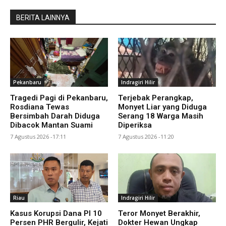
BERITA LAINNYA
Pekanbaru
Indragiri Hilir
Tragedi Pagi di Pekanbaru,
Terjebak Perangkap,
Rosdiana Tewas
Monyet Liar yang Diduga
Bersimbah Darah Diduga
Serang 18 Warga Masih
Dibacok Mantan Suami
Diperiksa
7 Agustus 2026 -17:11
7 Agustus 2026 -11:20
Riau
Indragiri Hilir
Kasus Korupsi Dana PI 10
Teror Monyet Berakhir,
Persen PHR Bergulir, Kejati
Dokter Hewan Ungkap