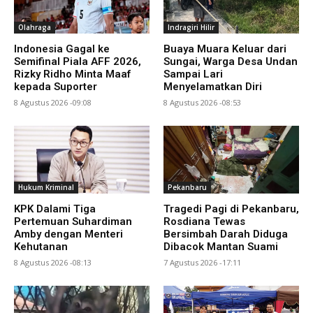
Olahraga
Indragiri Hilir
Indonesia Gagal ke
Buaya Muara Keluar dari
Semifinal Piala AFF 2026,
Sungai, Warga Desa Undan
Rizky Ridho Minta Maaf
Sampai Lari
kepada Suporter
Menyelamatkan Diri
8 Agustus 2026 -09:08
8 Agustus 2026 -08:53
Hukum Kriminal
Pekanbaru
KPK Dalami Tiga
Tragedi Pagi di Pekanbaru,
Pertemuan Suhardiman
Rosdiana Tewas
Amby dengan Menteri
Bersimbah Darah Diduga
Kehutanan
Dibacok Mantan Suami
8 Agustus 2026 -08:13
7 Agustus 2026 -17:11