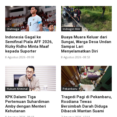
Olahraga
Indragiri Hilir
Indonesia Gagal ke
Buaya Muara Keluar dari
Semifinal Piala AFF 2026,
Sungai, Warga Desa Undan
Rizky Ridho Minta Maaf
Sampai Lari
kepada Suporter
Menyelamatkan Diri
8 Agustus 2026 -09:08
8 Agustus 2026 -08:53
Hukum Kriminal
Pekanbaru
KPK Dalami Tiga
Tragedi Pagi di Pekanbaru,
Pertemuan Suhardiman
Rosdiana Tewas
Amby dengan Menteri
Bersimbah Darah Diduga
Kehutanan
Dibacok Mantan Suami
8 Agustus 2026 -08:13
7 Agustus 2026 -17:11