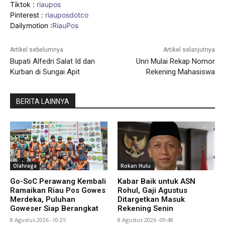
Tiktok :
riaupos
Pinterest :
riauposdotco
Dailymotion :
RiauPos
Artikel sebelumnya
Artikel selanjutnya
Bupati Alfedri Salat Id dan
Unri Mulai Rekap Nomor
Kurban di Sungai Apit
Rekening Mahasiswa
BERITA LAINNYA
Olahraga
Rokan Hulu
Go-SoC Perawang Kembali
Kabar Baik untuk ASN
Ramaikan Riau Pos Gowes
Rohul, Gaji Agustus
Merdeka, Puluhan
Ditargetkan Masuk
Goweser Siap Berangkat
Rekening Senin
8 Agustus 2026 -10:25
8 Agustus 2026 -09:48