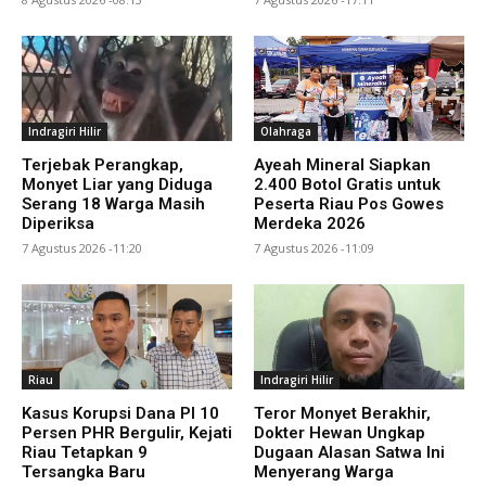
Indragiri Hilir
Olahraga
Terjebak Perangkap,
Ayeah Mineral Siapkan
Monyet Liar yang Diduga
2.400 Botol Gratis untuk
Serang 18 Warga Masih
Peserta Riau Pos Gowes
Diperiksa
Merdeka 2026
7 Agustus 2026 -11:20
7 Agustus 2026 -11:09
Riau
Indragiri Hilir
Kasus Korupsi Dana PI 10
Teror Monyet Berakhir,
Persen PHR Bergulir, Kejati
Dokter Hewan Ungkap
Riau Tetapkan 9
Dugaan Alasan Satwa Ini
Tersangka Baru
Menyerang Warga