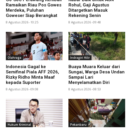
Ramaikan Riau Pos Gowes
Rohul, Gaji Agustus
Merdeka, Puluhan
Ditargetkan Masuk
Goweser Siap Berangkat
Rekening Senin
8 Agustus 2026 -10:25
8 Agustus 2026 -09:48
Olahraga
Indragiri Hilir
Indonesia Gagal ke
Buaya Muara Keluar dari
Semifinal Piala AFF 2026,
Sungai, Warga Desa Undan
Rizky Ridho Minta Maaf
Sampai Lari
kepada Suporter
Menyelamatkan Diri
8 Agustus 2026 -09:08
8 Agustus 2026 -08:53
Hukum Kriminal
Pekanbaru