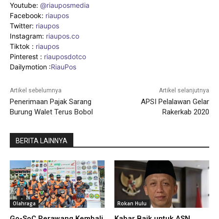
Youtube:
@riauposmedia
Facebook:
riaupos
Twitter:
riaupos
Instagram:
riaupos.co
Tiktok :
riaupos
Pinterest :
riauposdotco
Dailymotion :
RiauPos
Artikel sebelumnya
Artikel selanjutnya
Penerimaan Pajak Sarang
APSI Pelalawan Gelar
Burung Walet Terus Bobol
Rakerkab 2020
BERITA LAINNYA
Olahraga
Rokan Hulu
Go-SoC Perawang Kembali
Kabar Baik untuk ASN