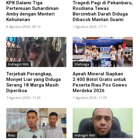
KPK Dalami Tiga
Tragedi Pagi di Pekanbaru,
Pertemuan Suhardiman
Rosdiana Tewas
Amby dengan Menteri
Bersimbah Darah Diduga
Kehutanan
Dibacok Mantan Suami
8 Agustus 2026 -08:13
7 Agustus 2026 -17:11
Indragiri Hilir
Olahraga
Terjebak Perangkap,
Ayeah Mineral Siapkan
Monyet Liar yang Diduga
2.400 Botol Gratis untuk
Serang 18 Warga Masih
Peserta Riau Pos Gowes
Diperiksa
Merdeka 2026
7 Agustus 2026 -11:20
7 Agustus 2026 -11:09
Riau
Indragiri Hilir