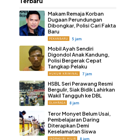
Terbaru
Makam Remaja Korban
Dugaan Perundungan
Dibongkar, Polisi Cari Fakta
Baru
5 jam
PEKANBARU
Mobil Ayah Sendiri
Digondol Anak Kandung,
Polisi Bergerak Cepat
Tangkap Pelaku
7 jam
HUKUM KRIMINAL
HSBL Seri Perawang Resmi
Bergulir, Siak Bidik Lahirkan
Wakil Tangguh ke DBL
8 jam
OLAHRAGA
Teror Monyet Belum Usai,
Pembelajaran Daring
Diterapkan Demi
Keselamatan Siswa
8 jam
INDRAGIRI HILIR