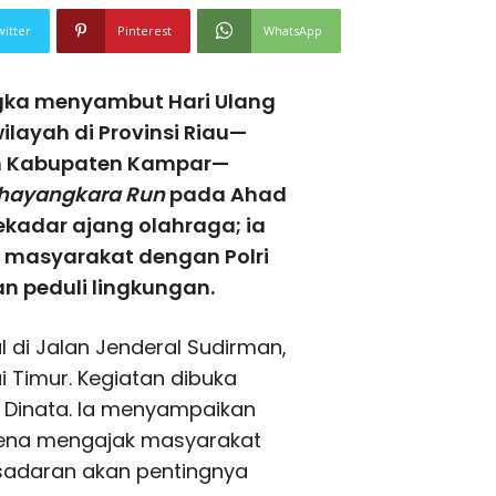
witter
Pinterest
WhatsApp
gka menyambut Hari Ulang
layah di Provinsi Riau—
an Kabupaten Kampar—
Bhayangkara Run
pada Ahad
sekadar ajang olahraga; ia
masyarakat dengan Polri
n peduli lingkungan.
 di Jalan Jenderal Sudirman,
 Timur. Kegiatan dibuka
i Dinata. Ia menyampaikan
karena mengajak masyarakat
sadaran akan pentingnya