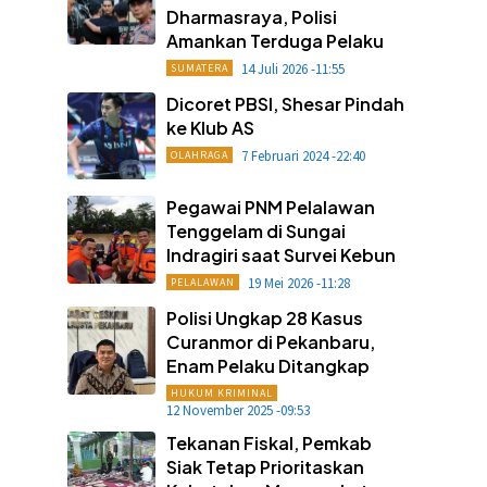
Dharmasraya, Polisi
Amankan Terduga Pelaku
14 Juli 2026 -11:55
SUMATERA
Dicoret PBSI, Shesar Pindah
ke Klub AS
7 Februari 2024 -22:40
OLAHRAGA
Pegawai PNM Pelalawan
Tenggelam di Sungai
Indragiri saat Survei Kebun
19 Mei 2026 -11:28
PELALAWAN
Polisi Ungkap 28 Kasus
Curanmor di Pekanbaru,
Enam Pelaku Ditangkap
HUKUM KRIMINAL
12 November 2025 -09:53
Tekanan Fiskal, Pemkab
Siak Tetap Prioritaskan