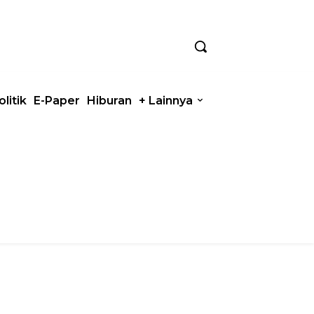
olitik
E-Paper
Hiburan
+ Lainnya