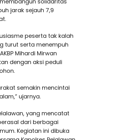
ri membangun solidaritas
uh jarak sejauh 7,9
t.
usiasme peserta tak kalah
ng turut serta menempuh
 AKBP Mihardi Mirwan
kan dengan aksi peduli
ohon.
arakat semakin mencintai
alam,” ujarnya.
elalawan, yang mencatat
 berasal dari berbagai
umum. Kegiatan ini dibuka
bersama Kapolres Pelalawan