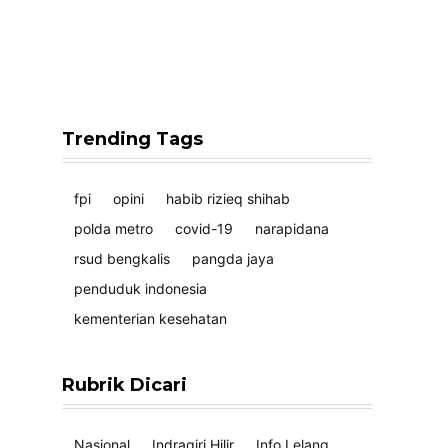
Trending Tags
fpi
opini
habib rizieq shihab
polda metro
covid-19
narapidana
rsud bengkalis
pangda jaya
penduduk indonesia
kementerian kesehatan
Rubrik Dicari
Nasional
Indragiri Hilir
Info Lelang