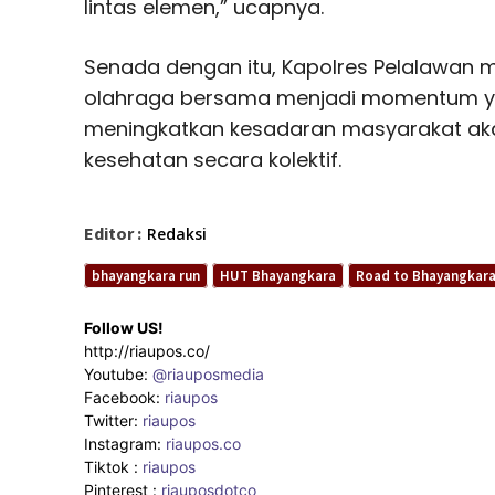
lintas elemen,” ucapnya.
Senada dengan itu, Kapolres Pelalawa
olahraga bersama menjadi momentum ya
meningkatkan kesadaran masyarakat ak
kesehatan secara kolektif.
Editor :
Redaksi
bhayangkara run
HUT Bhayangkara
Road to Bhayangkara
Follow US!
http://riaupos.co/
Youtube:
@riauposmedia
Facebook:
riaupos
Twitter:
riaupos
Instagram:
riaupos.co
Tiktok :
riaupos
Pinterest :
riauposdotco