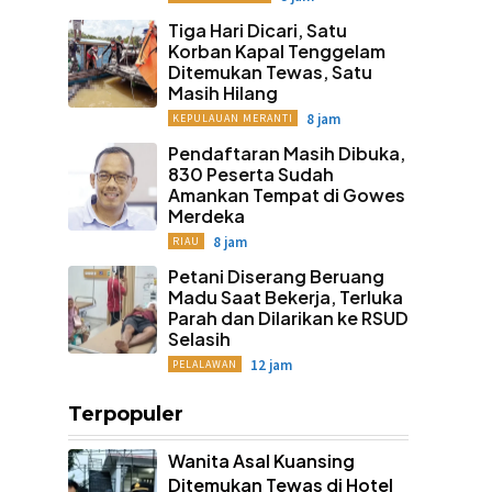
Tiga Hari Dicari, Satu
Korban Kapal Tenggelam
Ditemukan Tewas, Satu
Masih Hilang
8 jam
KEPULAUAN MERANTI
Pendaftaran Masih Dibuka,
830 Peserta Sudah
Amankan Tempat di Gowes
Merdeka
8 jam
RIAU
Petani Diserang Beruang
Madu Saat Bekerja, Terluka
Parah dan Dilarikan ke RSUD
Selasih
12 jam
PELALAWAN
Terpopuler
Wanita Asal Kuansing
Ditemukan Tewas di Hotel