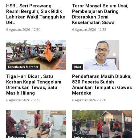
HSBL Seri Perawang
Teror Monyet Belum Usai,
Resmi Bergulir, Siak Bidik
Pembelajaran Daring
Lahirkan Wakil Tangguh ke
Diterapkan Demi
DBL
Keselamatan Siswa
6 Agustus 2026 -12:54
6 Agustus 2026 -12:38
Kepulauan Meranti
Riau
Tiga Hari Dicari, Satu
Pendaftaran Masih Dibuka,
Korban Kapal Tenggelam
830 Peserta Sudah
Ditemukan Tewas, Satu
Amankan Tempat di Gowes
Masih Hilang
Merdeka
6 Agustus 2026 -12:16
6 Agustus 2026 -12:00
Pelalawan
Indragiri Hilir