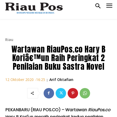
Riau
Wartawan RiauPos.co Hary B
Koriâ€™un Raih Peringkat 2
Penilaian Buku Sastra Novel
Arif Oktafian
12 Oktober 2020 -16:25
|
PEKANBARU (RIAU POS.CO) – Wartawan
RiauPos.co
Hary B Kori'un meraih peringkat kedua penilaian