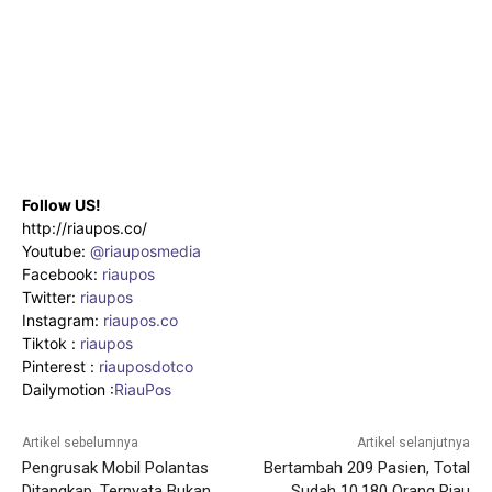
Follow US!
http://riaupos.co/
Youtube:
@riauposmedia
Facebook:
riaupos
Twitter:
riaupos
Instagram:
riaupos.co
Tiktok :
riaupos
Pinterest :
riauposdotco
Dailymotion :
RiauPos
Artikel sebelumnya
Artikel selanjutnya
Pengrusak Mobil Polantas
Bertambah 209 Pasien, Total
Ditangkap, Ternyata Bukan
Sudah 10.180 Orang Riau